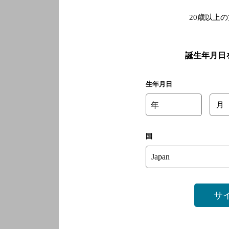
20歳以上
誕生年月日
生年月日
年
月
国
サ