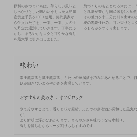
原料のさつまいもは、芋らしい風味と
麹づくりのもととなる米には、
しっかりとした味わいをもつ鹿児島県
と風味が豊かな国産米を100％
産黄金千貫を100％使用。契約農家か
その魅力を十二分に引き出すの
ら仕入れた芋を、一本、一本、人の手
統の黒麹仕込み。甘い香りとコ
で丹念に選別していきます。丁寧にふ
るもろみをつくり出します。
かし、まろやかなコクと甘やかな香り
を最大限に引き出しました。
常圧蒸溜酒と減圧蒸溜酒、ふたつの蒸溜酒を巧みにあわせることで、
飲み飽きないまろやかさを実現しています。
氷で冷やすことで、香りと味が凝縮。ふたつの蒸溜酒が調和した黒丸
が、
より鮮明に浮かびあがります。まろやかさを味わうなら水割り、
香りを愉しむならソーダ割りもおすすめです。