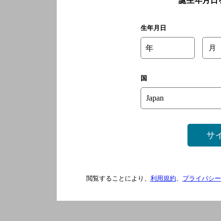
誕生年月日
生年月日
年
月
国
サ
閲覧することにより、
利用規約
、
プライバシー