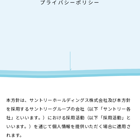
プライバシーポリシー
企業・グループ情報
2027年新卒 ENTRY・マイページ
やってみなはれの歴史
キーワードから記事を探す
ビジネス・デジタル・生産研究・他
教育研修・人事制度
やってみなはれ
サントリーで働く理由
製造部門
人本主義
グローバル
デジタル＆テクノロジー
部門別採用情報
バリューチェーン
サステナビリティ
新規ビジネス
ビジネス部門
生産研究部門
社員のスケジュール
就活生向け
STRATEGIES
本方針は、サントリーホールディングス株式会社及び本方針
デジタル&テクノロジー部門
キャリア採用
人を知る
を採用するサントリーグループの会社（以下「サントリー各
サントリーの事業戦略を知る
社」といいます。）における採用活動（以下「採用活動」と
製造部門
いいます。）を通じて個人情報を提供いただく場合に適用さ
法務部門
れます。