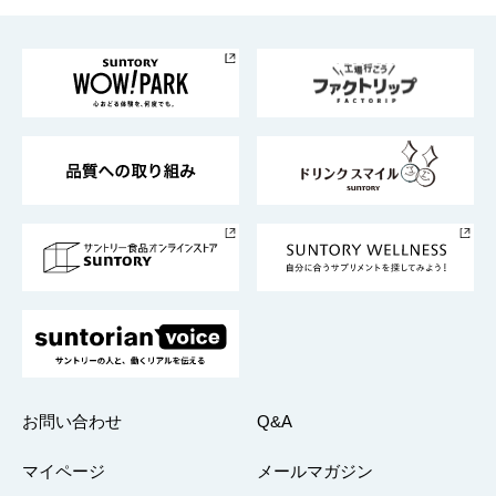
お料理・お酒レシピ
サントリー美術館
トップメッセージ
企業情報TOP
地域情報
サントリーサンバーズ大阪
サントリーが考えるサステナビリティ経営
企業概要
東京サントリーサンゴリアス
ESG情報ポータル
グループ企業一覧
サントリースポーツ
サステナビリティストーリーズ
事業所一覧
採用情報
お問い合わせ
Q&A
マイページ
メールマガジン