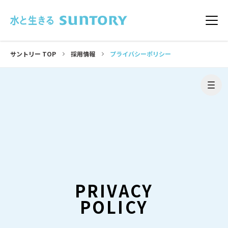
このページの本文へ移動
メニ
サントリー TOP
採用情報
プライバシーポリシー
新卒採用トップ
CULTURE
サントリーの人と、働くリアルを伝える
2028年新卒 ENTRY・マイページ
文化や制度を通してサントリーを知る
ビジネス・デジタル・生産研究・他
PRIVACY
サービストップへ
POLICY
製造部門
トップメッセージ