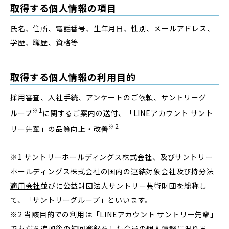
障がい者採用トップ
取得する個人情報の項目
氏名、住所、電話番号、生年月日、性別、メールアドレス、
学歴、職歴、資格等
グループ会社採用トップ
取得する個人情報の利用目的
採用審査、入社手続、アンケートのご依頼、サントリーグ
人事部メッセージ
※1
ループ
に関するご案内の送付、「LINEアカウント サント
よくある質問
プライバシーポリシー
※2
リー先輩」の品質向上・改善
※1 サントリーホールディングス株式会社、及びサントリー
ホールディングス株式会社の国内の
連結対象会社及び持分法
適用会社
並びに公益財団法人サントリー芸術財団を総称し
て、「サントリーグループ」といいます。
※2 当該目的での利用は「LINEアカウント サントリー先輩」
で友だち追加後の初回登録をした会員の個人情報に限りま