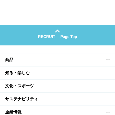
RECRUIT
Page Top
商品
商品TOP
知る・楽しむ
商品一覧
知る・楽しむTOP
文化・スポーツ
商品発売情報
キャンペーン
文化・スポーツTOP
サステナビリティ
栄養成分一覧
工場見学
サントリーホール
サステナビリティTOP
企業情報