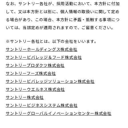
グローバル戦略
なお、サントリー各社が、採用活動において、本方針に付加
デザイナー部門
して、又は本方針とは別に、個人情報の取扱いに関して定め
事業戦略
る場合があり、この場合、本方針に矛盾・抵触する事項につ
インターンシップ情報
いては、当該定めが適用されますので、ご留意ください。
DX戦略
※サントリー各社とは、以下の会社をいいます。
サステナブル経営×人財戦略
サントリーホールディングス株式会社
経験者採用トップ
サントリービバレッジ＆フード株式会社
サントリープロダクツ株式会社
経験者マイページ・キャリア登録
サントリーフーズ株式会社
経験者マイページ
サントリービバレッジソリューション株式会社
サントリーウエルネス株式会社
サントリー株式会社
キャリア登録
サントリービジネスシステム株式会社
サントリーグローバルイノベーションセンター株式会社