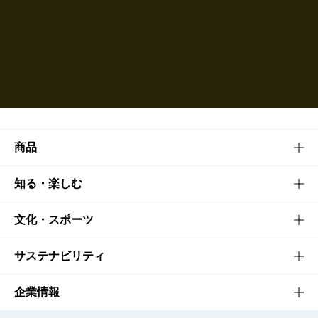
商品
商品TOP
知る・楽しむ
商品一覧
知る・楽しむTOP
文化・スポーツ
商品発売情報
キャンペーン
文化・スポーツTOP
サステナビリティ
栄養成分一覧
工場見学
サントリーホール
サステナビリティTOP
企業情報