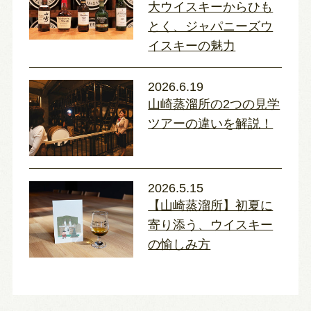
大ウイスキーからひも
とく、ジャパニーズウ
イスキーの魅力
2026.6.19
山崎蒸溜所の2つの見学
ツアーの違いを解説！
2026.5.15
【山崎蒸溜所】初夏に
寄り添う、ウイスキー
の愉しみ方