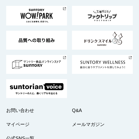
お料理・お酒レシピ
サントリー美術館
トップメッセージ
企業情報TOP
地域情報
サントリーサンバーズ大阪
サントリーが考えるサステナビリティ経営
企業概要
東京サントリーサンゴリアス
ESG情報ポータル
グループ企業一覧
サントリースポーツ
サステナビリティストーリーズ
事業所一覧
採用情報
お問い合わせ
Q&A
マイページ
メールマガジン
公式SNS一覧