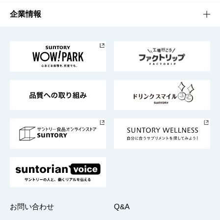
栄養成分一覧
工場見学
サントリーホール
サステナビリティTOP
企業情報
お料理・お酒レシピ
サントリー美術館
トップメッセージ
企業情報TOP
地域情報
サントリーサンバーズ大阪
サントリーが考えるサステナビリティ経営
企業概要
東京サントリーサンゴリアス
ESG情報ポータル
グループ企業一覧
サントリースポーツ
サステナビリティストーリーズ
事業所一覧
採用情報
お問い合わせ
Q&A