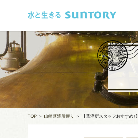
このページの本文へ移動
TOP
＞
山崎蒸溜所便り
＞
【蒸溜所スタッフおすすめ♪