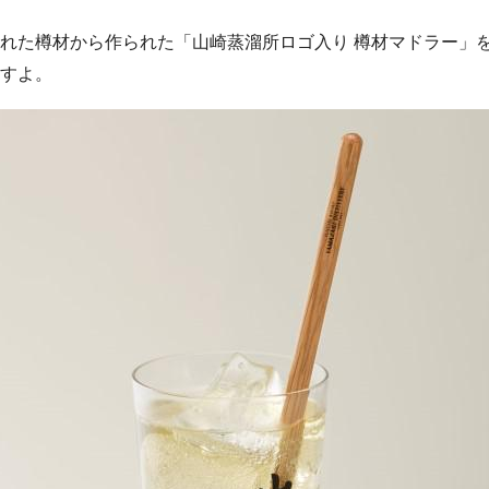
れた樽材から作られた「山崎蒸溜所ロゴ入り 樽材マドラー」
すよ。