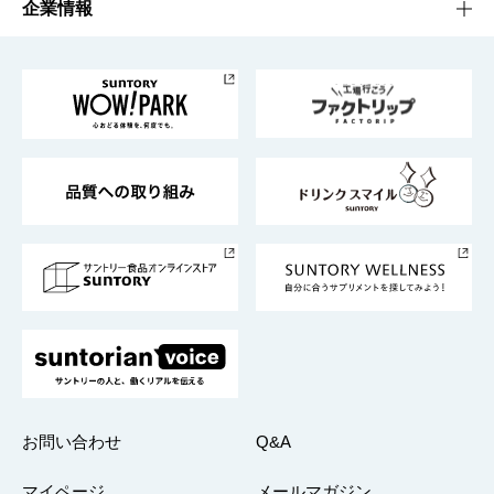
栄養成分一覧
工場見学
サントリーホール
サステナビリティTOP
企業情報
お料理・お酒レシピ
サントリー美術館
トップメッセージ
企業情報TOP
地域情報
サントリーサンバーズ大阪
サントリーが考えるサステナビリティ経営
企業概要
東京サントリーサンゴリアス
ESG情報ポータル
グループ企業一覧
サントリースポーツ
サステナビリティストーリーズ
事業所一覧
採用情報
お問い合わせ
Q&A
マイページ
メールマガジン