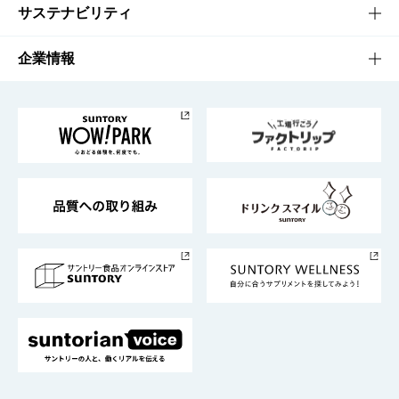
商品発売情報
キャンペーン
文化・スポーツTOP
サステナビリティ
栄養成分一覧
工場見学
サントリーホール
サステナビリティTOP
企業情報
お料理・お酒レシピ
サントリー美術館
トップメッセージ
企業情報TOP
地域情報
サントリーサンバーズ大阪
サントリーが考えるサステナビリティ経営
企業概要
東京サントリーサンゴリアス
ESG情報ポータル
グループ企業一覧
サントリースポーツ
サステナビリティストーリーズ
事業所一覧
採用情報