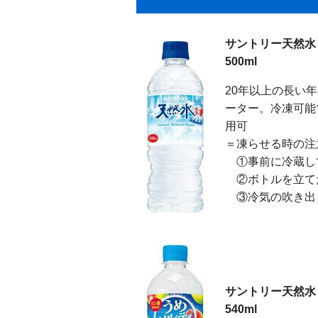
サントリー天然水 
500ml
20年以上の長い
ーター。冷凍可能
用可
＝凍らせる時の注
①事前に冷蔵し
②ボトルを立て
③冷気の吹き出
サントリー天然水
540ml