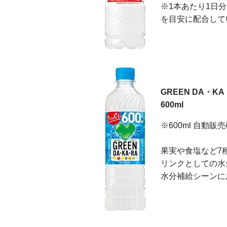
※1本あたり1日
を目安に配合して
GREEN DA・KA
600ml
※600ml 自動
果実や食塩など7
リンクとしての水
水分補給シーンに