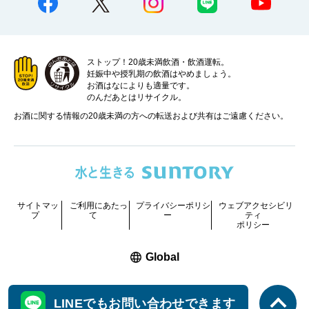
ストップ！20歳未満飲酒・飲酒運転。
妊娠中や授乳期の飲酒はやめましょう。
お酒はなによりも適量です。
のんだあとはリサイクル。
お酒に関する情報の20歳未満の方への転送および共有はご遠慮ください。
サイトマッ
ご利用にあたっ
プライバシーポリシ
ウェブアクセシビリ
プ
て
ー
ティ
ポリシー
新しいウィンドウで開く
Global
COPYRIGHT © SUNTORY HOLDINGS LIMITED.
LINEでもお問い合わせできます
ALL RIGHTS RESERVED.