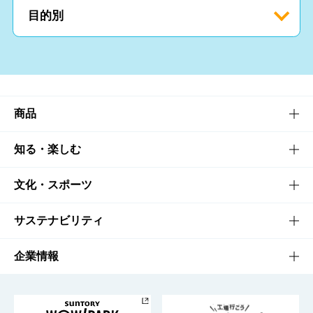
目的別
商品
商品TOP
知る・楽しむ
商品一覧
知る・楽しむTOP
文化・スポーツ
商品発売情報
キャンペーン
文化・スポーツTOP
サステナビリティ
栄養成分一覧
工場見学
サントリーホール
サステナビリティTOP
企業情報
お料理・お酒レシピ
サントリー美術館
トップメッセージ
企業情報TOP