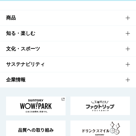
商品
商品TOP
知る・楽しむ
商品一覧
知る・楽しむTOP
文化・スポーツ
商品発売情報
キャンペーン
文化・スポーツTOP
サステナビリティ
栄養成分一覧
工場見学
サントリーホール
サステナビリティTOP
企業情報
お料理・お酒レシピ
サントリー美術館
トップメッセージ
企業情報TOP
地域情報
サントリーサンバーズ大阪
サントリーが考えるサステナビリティ経営
企業概要
東京サントリーサンゴリアス
ESG情報ポータル
グループ企業一覧