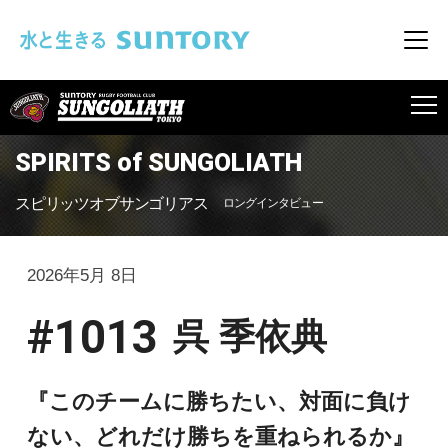
このページの本文へ移動
メニ
SUNGOLIATH
SPIRITS of SUNGOLIATH
スピリッツオブサンゴリアス
ロングインタビュー
2026年5月 8日
#1013
呉 季依典
『このチームに勝ちたい、対面に負け
ない、どれだけ勝ちを重ねられるか』