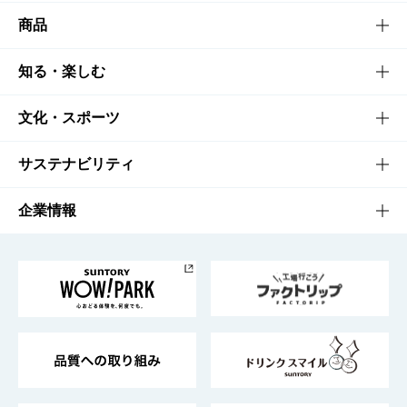
商品
商品TOP
知る・楽しむ
商品一覧
知る・楽しむTOP
文化・スポーツ
商品発売情報
キャンペーン
文化・スポーツTOP
サステナビリティ
栄養成分一覧
工場見学
サントリーホール
サステナビリティTOP
企業情報
お料理・お酒レシピ
サントリー美術館
トップメッセージ
企業情報TOP
地域情報
サントリーサンバーズ大阪
サントリーが考えるサステナビリティ経営
企業概要
東京サントリーサンゴリアス
ESG情報ポータル
グループ企業一覧
サントリースポーツ
サステナビリティストーリーズ
事業所一覧