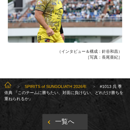
（インタビュー＆構成：針谷和昌）
［写真：長尾亜紀］
SUNGOLIATH TOP
SPIRITS of SUNGOLIATH 2026年
#1013 呉 季
依典 『このチームに勝ちたい、対面に負けない、どれだけ勝ちを
重ねられるか』
一覧へ