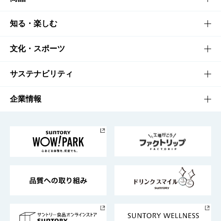
商品TOP
知る・楽しむ
商品一覧
知る・楽しむTOP
文化・スポーツ
商品発売情報
キャンペーン
文化・スポーツTOP
サステナビリティ
栄養成分一覧
工場見学
サントリーホール
サステナビリティTOP
企業情報
お料理・お酒レシピ
サントリー美術館
トップメッセージ
企業情報TOP
地域情報
サントリーサンバーズ大阪
サントリーが考えるサステナビリティ経営
企業概要
東京サントリーサンゴリアス
ESG情報ポータル
グループ企業一覧
サントリースポーツ
サステナビリティストーリーズ
事業所一覧
採用情報