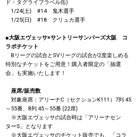
ド
・タグライブ
ラベル缶
)
1/24
(土)
#14 鬼木
選手
1/25
(日)
#18 クリュカ
選手
■
大阪エヴェッサ×サントリーサンバーズ大阪 コ
ラボチケット
Bリーグの試合とSVリーグの試合が2度楽しめる
特別なチケットをご用意！購入者限定の「抽選
会」も実施いたします！
座席/販売数
対象座席：アリーナC（セクションK111）7列 45
～55番、8列 45～55番 (22席)
※大阪エヴェッサの試合時は「アリーナセン
ターS」となります
※大阪エヴェッサのチケット販売でも、「コラ