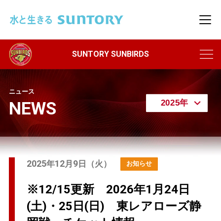
このページの本文へ移動
メニ
ニュース
NEWS
2025
12
9
年
月
日（火）
※12/15更新 2026年1月24日
(土)・25日(日) 東レアローズ静