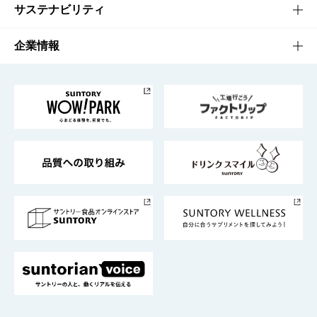
商品発売情報
キャンペーン
文化・スポーツTOP
サステナビリティ
栄養成分一覧
工場見学
サントリーホール
サステナビリティTOP
企業情報
お料理・お酒レシピ
サントリー美術館
トップメッセージ
企業情報TOP
地域情報
サントリーサンバーズ大阪
サントリーが考えるサステナビリティ経営
企業概要
東京サントリーサンゴリアス
ESG情報ポータル
グループ企業一覧
サントリースポーツ
サステナビリティストーリーズ
事業所一覧
採用情報