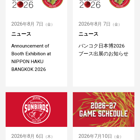
2026
8
7
2026
8
7
年
月
日
年
月
日
（金）
（金）
ニュース
ニュース
Announcement of
バンコク日本博2026
Booth Exhibition at
ブース出展のお知らせ
NIPPON HAKU
BANGKOK 2026
2026
8
6
2026
7
10
年
月
日
年
月
日
（木）
（金）