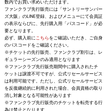
数内でお買い求めいただけます。
ファンクラブ先行販売には
「サントリーサンバー
ズ大阪」のLINE登録、およびメニューにて会員証
の表示
ならびに、先行購入用
「パスコード」が
必
要
となります。
必ず、購入前に
こちら
をご確認いただき、ご自身
のパスコードをご確認ください。
※チケットの先行販売、ファンクラブ割引は、レ
ギュラーシーズンのみ適用となります
※ファンクラブ先行販売期間中に購入されたチ
ケットは
譲渡不可
ですが
、公式リセールサービス
は
利用
可能です。ただし、公式リセールサービス
を反復継続的に
利用
された
場合、会員資格
の取り
消し対象
となる可能性があります
※ファンクラブ先行販売のチケットを転売
する行
為は禁止となります