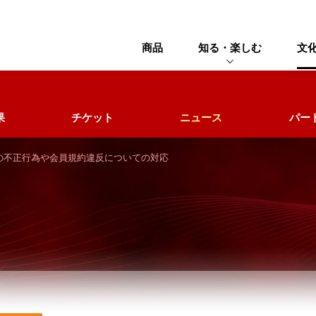
商品
知る・楽しむ
文
果
チケット
ニュース
パー
の不正行為や会員規約違反についての対応
チケット
ゲーム情報