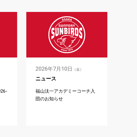
2026
7
10
年
月
日
（金）
ニュース
6-
福山汰一アカデミーコーチ入
団のお知らせ