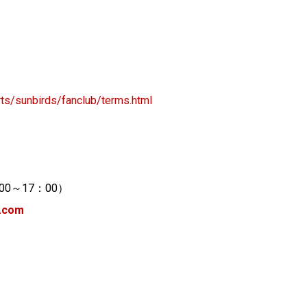
rts/sunbirds/fanclub/terms.html
00～17：00）
s.com