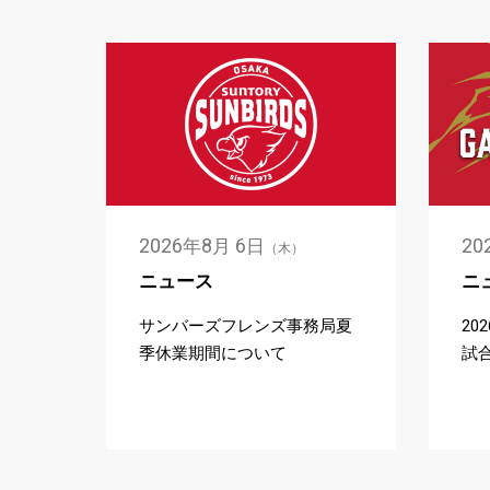
2026
8
6
20
年
月
日
（木）
ニュース
ニ
サンバーズフレンズ事務局夏
20
季休業期間について
試