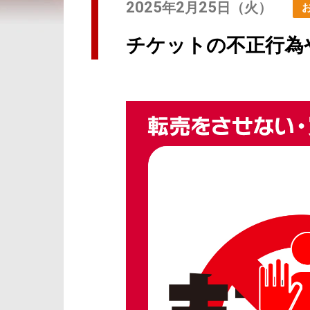
2025
2
25
年
月
日（火）
チケットの不正行為