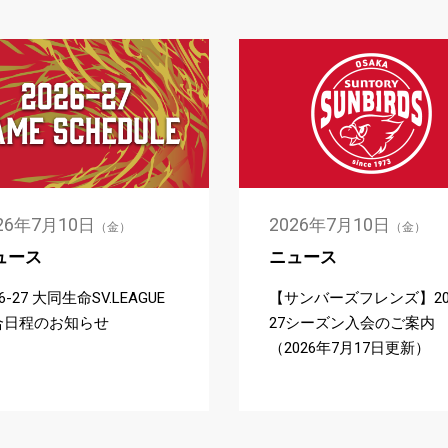
2026
7
10
26
7
10
年
月
日
年
月
日
（金）
（金）
ニュース
ュース
【サンバーズフレンズ】202
26-27 大同生命SV.LEAGUE
27シーズン入会のご案内
合日程のお知らせ
（2026年7月17日更新）