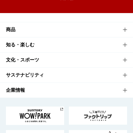
商品
商品TOP
知る・楽しむ
商品一覧
知る・楽しむTOP
文化・スポーツ
商品発売情報
キャンペーン
文化・スポーツTOP
サステナビリティ
栄養成分一覧
工場見学
サントリーホール
サステナビリティTOP
企業情報
お料理・お酒レシピ
サントリー美術館
トップメッセージ
企業情報TOP
地域情報
サントリーサンバーズ大阪
サントリーが考えるサステナビリティ経営
企業概要
東京サントリーサンゴリアス