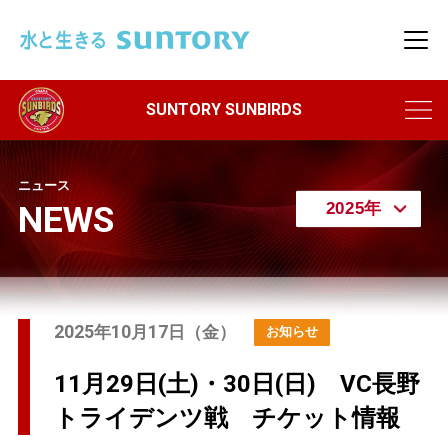
このページの本文へ移動
メニ
ニュース
NEWS
2025
10
17
年
月
日（金）
11月29日(土)・30日(日) VC長野
トライデンツ戦 チケット情報