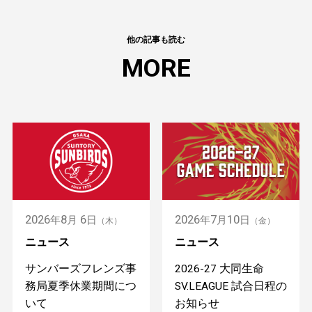
他の記事も読む
MORE
2026
8
6
2026
7
10
年
月
日
年
月
日
（木）
（金）
ニュース
ニュース
サンバーズフレンズ事
2026-27 大同生命
務局夏季休業期間につ
SV.LEAGUE 試合日程の
いて
お知らせ