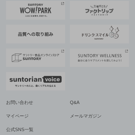
地域情報
サントリーサンバーズ大阪
サントリーが考えるサステナビリティ経営
企業概要
東京サントリーサンゴリアス
ESG情報ポータル
グループ企業一覧
サントリースポーツ
サステナビリティストーリーズ
事業所一覧
採用情報
お問い合わせ
Q&A
マイページ
メールマガジン
公式SNS一覧