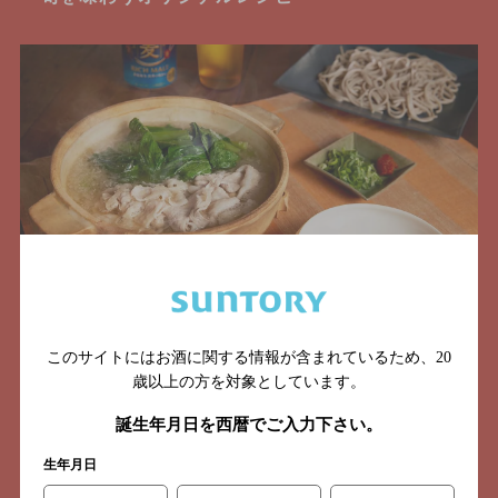
このサイトにはお酒に関する情報が含まれているため、
20
豚しゃぶのおろしごまだれ鍋
歳以上の方を対象としています。
ツレヅレハナコ
大根
小松菜
豚肉
誕生年月日を西暦でご入力下さい。
鍋／スープ
生年月日