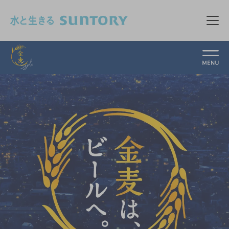
このページの本文へ移動
メニ
金麦スタイル