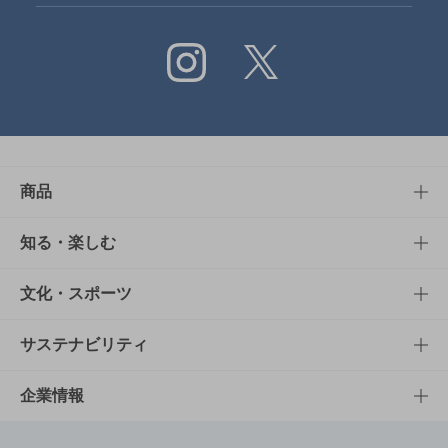
Instagram
X
商品
商品TOP
知る・楽しむ
商品一覧
知る・楽しむTOP
文化・スポーツ
商品発売情報
キャンペーン
文化・スポーツTOP
サステナビリティ
栄養成分一覧
工場見学
サントリーホール
サステナビリティTOP
企業情報
お料理・お酒レシピ
サントリー美術館
トップメッセージ
企業情報TOP