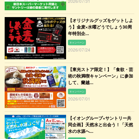
2026/07/31
【オリジナルグッズをゲットしよ
う】金麦×水曜どうでしょう30周
年特別企...
キャンペーン
2026/07/24
【東光ストア限定！】「食欲・芸
術の秋満喫キャンペーン」に参加
して、蘭越...
キャンペーン
2026/07/01
【イオングループ×サントリー共
同企画】天然水と出会う！「天然
水の水源へ...