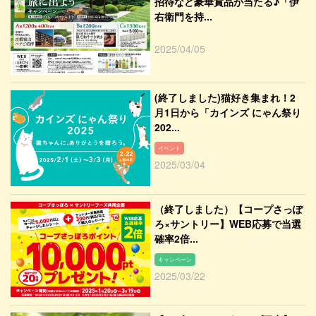
招待など豪華賞品が当たる♪「伊
右衛門を持...
2025/04/05
(終了しました)猫好き集まれ！2
月1日から「カインズ にゃん祭り
202...
イベント
2025/03/04
（終了しました）【コープさっぽ
ろ×サントリー】WEB応募で当選
確率2倍...
キャンペーン
2025/03/22