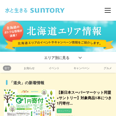
このページの本文へ移動
メニ
エリア別に見る
全て
お知らせ
イベント
キャンペーン
グルメ
「道央」の新着情報
【新日本スーパーマーケット同盟
×サントリー】対象商品1本につき
1円寄付...
キャンペーン