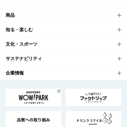
商品
商品TOP
知る・楽しむ
商品一覧
知る・楽しむTOP
文化・スポーツ
商品発売情報
キャンペーン
文化・スポーツTOP
サステナビリティ
栄養成分一覧
工場見学
サントリーホール
サステナビリティTOP
企業情報
お料理・お酒レシピ
サントリー美術館
トップメッセージ
企業情報TOP
地域情報
サントリーサンバーズ大阪
サントリーが考えるサステナビリティ経営
企業概要
東京サントリーサンゴリアス
ESG情報ポータル
グループ企業一覧