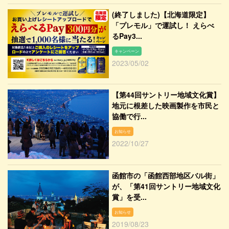
(終了しました)【北海道限定】
「プレモル」で運試し！ えらべ
るPay3...
キャンペーン
2023/05/02
【第44回サントリー地域文化賞】
地元に根差した映画製作を市民と
協働で行...
お知らせ
2022/10/27
函館市の「函館西部地区バル街」
が、「第41回サントリー地域文化
賞」を受...
お知らせ
2019/08/23