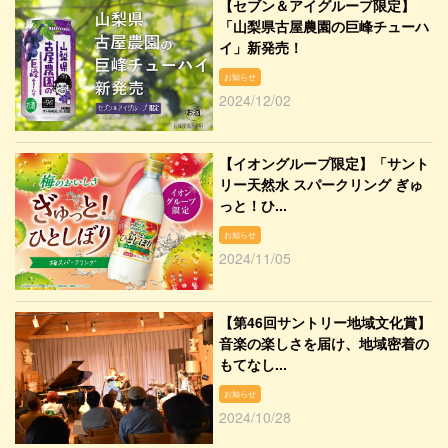
【セブン＆アイグループ限定】
「山梨県古屋農園の巨峰チューハ
イ」新発売！
お知らせ
2024/12/02
【イオングループ限定】「サント
リー天然水 スパークリング ぎゅ
っと！ひ...
お知らせ
2024/11/05
【第46回サントリー地域文化賞】
音楽の楽しさを届け、地域密着の
もてなし...
お知らせ
2024/10/28