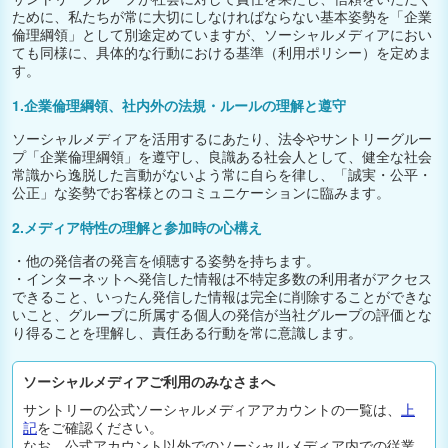
ために、私たちが常に大切にしなければならない基本姿勢を「企業
倫理綱領」として別途定めていますが、ソーシャルメディアにおい
ても同様に、具体的な行動における基準（利用ポリシー）を定めま
す。
1.企業倫理綱領、社内外の法規・ルールの理解と遵守
ソーシャルメディアを活用するにあたり、法令やサントリーグルー
プ「企業倫理綱領」を遵守し、良識ある社会人として、健全な社会
常識から逸脱した言動がないよう常に自らを律し、「誠実・公平・
公正」な姿勢でお客様とのコミュニケーションに臨みます。
2.メディア特性の理解と参加時の心構え
・他の発信者の発言を傾聴する姿勢を持ちます。
・インターネットへ発信した情報は不特定多数の利用者がアクセス
できること、いったん発信した情報は完全に削除することができな
いこと、グループに所属する個人の発信が当社グループの評価とな
り得ることを理解し、責任ある行動を常に意識します。
ソーシャルメディアご利用のみなさまへ
サントリーの公式ソーシャルメディアアカウントの一覧は、
上
記
をご確認ください。
なお、公式アカウント以外でのソーシャルメディア内での従業