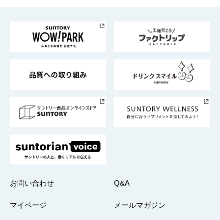
お料理・お酒レシピ
サントリー美術館
トップメッセージ
企業情報TOP
地域情報
サントリーサンバーズ大阪
サントリーが考えるサステナビリティ経営
企業概要
東京サントリーサンゴリアス
ESG情報ポータル
グループ企業一覧
サントリースポーツ
サステナビリティストーリーズ
事業所一覧
採用情報
お問い合わせ
Q&A
マイページ
メールマガジン