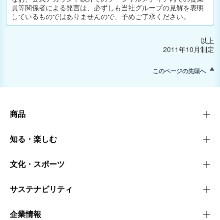
員等関係者による発言は、必ずしも当社グループの見解を表明
しているものではありませんので、予めご了承ください。
以上
2011年10月制定
このページの先頭へ
商品
商品TOP
知る・楽しむ
商品一覧
知る・楽しむTOP
文化・スポーツ
商品発売情報
キャンペーン
文化・スポーツTOP
サステナビリティ
栄養成分一覧
工場見学
サントリーホール
サステナビリティTOP
企業情報