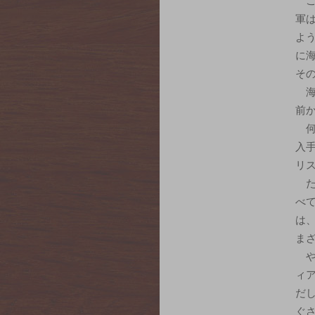
軍
よ
に
そ
前
入
リ
べ
は
ま
ィ
だ
ぐ