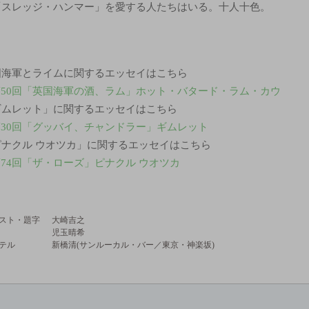
「スレッジ・ハンマー」を愛する人たちはいる。十人十色。
国海軍とライムに関するエッセイはこちら
第50回「英国海軍の酒、ラム」ホット・バタード・ラム・カウ
ギムレット」に関するエッセイはこちら
第30回「グッバイ、チャンドラー」ギムレット
ピナクル ウオツカ」に関するエッセイはこちら
74回「ザ・ローズ」ピナクル ウオツカ
スト・題字
大崎吉之
児玉晴希
テル
新橋清(サンルーカル・バー／東京・神楽坂)