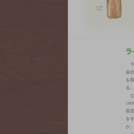
会
を
る
10
長
を
か