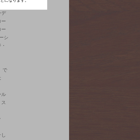
たことになります。
ーデ
ロー
ロー
ーシ
ジ・
」で
は
ール
、ス
ッ
そし