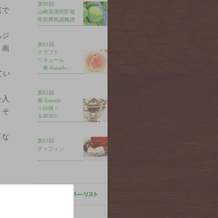
第90回
庭で
山崎蒸溜所貯蔵
焙煎樽熟成梅酒
ムジ
第91回
、画
クラフト
リキュール
「奏 Kanade」
てい
第92回
を入
奏 Kanade
＜白桃＞
、そ
＆ROKU
イな
第93回
ティフィン
い。