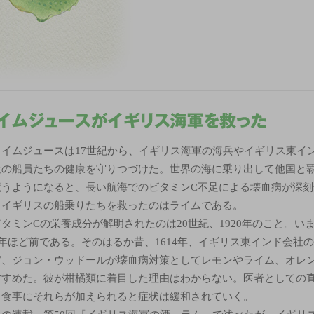
ライムジュースは17世紀から、イギリス海軍の海兵やイギリス東イ
社の船員たちの健康を守りつづけた。世界の海に乗り出して他国と
競うようになると、長い航海でのビタミンC不足による壊血病が深刻
。イギリスの船乗りたちを救ったのはライムである。
ビタミンCの栄養成分が解明されたのは20世紀、1920年のこと。い
0年ほど前である。そのはるか昔、1614年、イギリス東インド会社
官、ジョン・ウッドールが壊血病対策としてレモンやライム、オレ
すすめた。彼が柑橘類に着目した理由はわからない。医者としての
。食事にそれらが加えられると症状は緩和されていく。