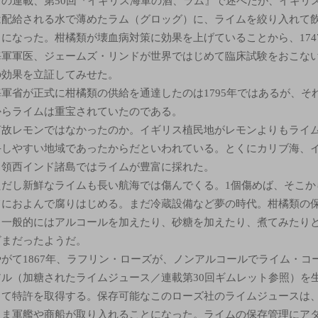
この連載、第50回『イギリス海軍の酒、ラム』で述べたが、イギリ
は配給される水で薄めたラム（グロッグ）に、ライムを絞り入れて
うになった。柑橘類が壊血病対策に効果を上げていることから、174
海軍軍医、ジェームズ・リンドが世界ではじめて臨床試験をおこな
の効果を立証してみせた。
海軍省が正式に柑橘類の供給を通達したのは1795年ではあるが、そ
からライムは重宝されていたのである。
何故レモンではなかったのか。イギリス植民地がレモンよりもライ
手しやすい地域であったからだといわれている。とくにカリブ海、
ス領西インド諸島ではライムが豊富に採れた。
ただし新鮮なライムも長い航海では傷んでくる。1個傷めば、そこか
てにおよんで腐りはじめる。まだ冷蔵設備など夢の時代。柑橘類の
、一般的にはアルコールを加えたり、砂糖を加えたり、煮てみたり
ざまだったようだ。
やがて1867年、ラフリン・ローズが、ノンアルコールでライム・コ
アル（加糖されたライムジュース／連載第30回ギムレット参照）を
して特許を取得する。保存可能なこのローズ社のライムジュースは
さま軍艦や商船が取り入れることになった。ライムの保存管理にア