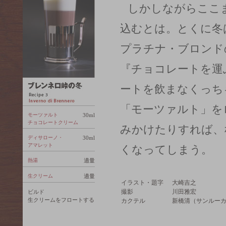
しかしながらここ
込むとは。とくに冬
プラチナ・ブロンド
『チョコレートを運
ートを飲まなくっち
「モーツァルト」を
モーツァルト
30ml
チョコレートクリーム
みかけたりすれば、
ディサローノ・
30ml
アマレット
くなってしまう。
熱湯
適量
生クリーム
適量
イラスト・題字
大崎吉之
撮影
川田雅宏
ビルド
生クリームをフロートする
カクテル
新橋清（サンルー