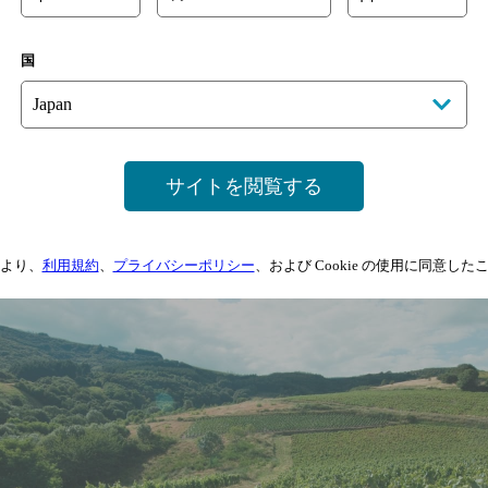
国
ボジョレー
サイトを閲覧する
ボジョレーとはフランスの地名。
その名は、「美しい高台」を意味する
より、
利用規約
、
プライバシーポリシー
、および Cookie の使用に同意し
ボージュ “Beaujeu” に由来しています。