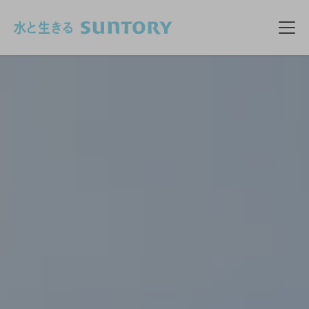
このページの本文へ移動
メニ
ボジョレー ヌーヴォーとは
フォトトリップ