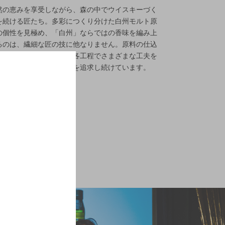
然の恵みを享受しながら、森の中でウイスキーづく
を続ける匠たち。多彩につくり分けた白州モルト原
の個性を見極め、「白州」ならではの香味を編み上
るのは、繊細な匠の技に他なりません。原料の仕込
から発酵、蒸溜や熟成の各工程でさまざまな工夫を
らし、軽快で奥深い香味を追求し続けています。