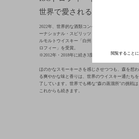
世界で愛される「白州」へ
2022年、世界的な酒類コンペティション「ISC（イ
ーナショナル・スピリッツ・チャレンジ） 」でシ
ルモルトウイスキー「白州２５年」が部門最高賞「
ロフィー」を受賞。
閲覧することに
※2012年・2018年に続き3度目の受賞
ほのかなスモーキーさを感じさせつつも、森を想わ
る爽やかな味と香りは、世界のウイスキー通たちを
了しています。世界でも稀な“森の蒸溜所”の挑戦は
これからも続きます。