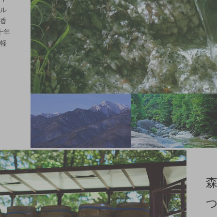
ル
香
十年
軽