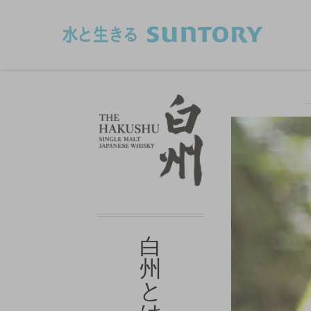
このページの本文へ移動
白
州
と