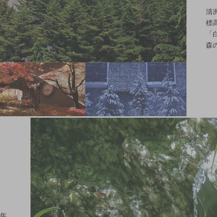
清
標
「
森
0年