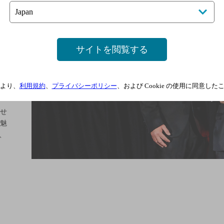
ンタ
サイトを閲覧する
ング
ト
より、
利用規約
、
プライバシーポリシー
、および Cookie の使用に同意し
せ
魅
、