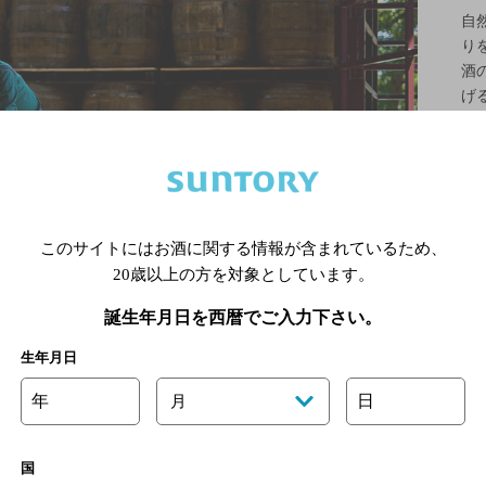
自
り
酒
げ
み
凝
このサイトにはお酒に関する情報が含まれているため、
20歳以上の方を対象としています。
誕生年月日を西暦でご入力下さい。
生年月日
年
日
月
国