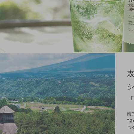
南
“
つ