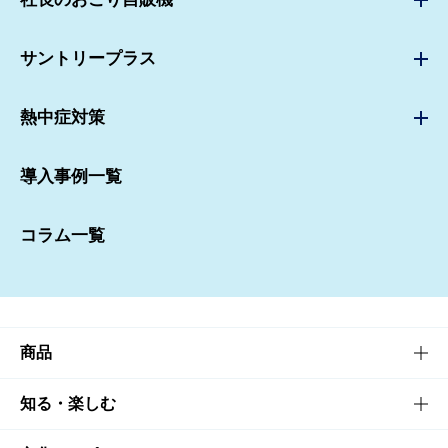
ボスマートカフェ
社長のおごり自販機TOP
ボスマートアイス
サントリープラス
導入事例
お問い合わせ
サントリープラスTOP
お問い合わせ
熱中症対策
資料請求ダウンロード
歩こうフェス
資料請求ダウンロード
熱中症対策TOP
トライアル申込み
導入事例
導入事例一覧
お問い合わせ
お問い合わせ
資料請求ダウンロード
コラム一覧
資料請求ダウンロード
商品
商品TOP
知る・楽しむ