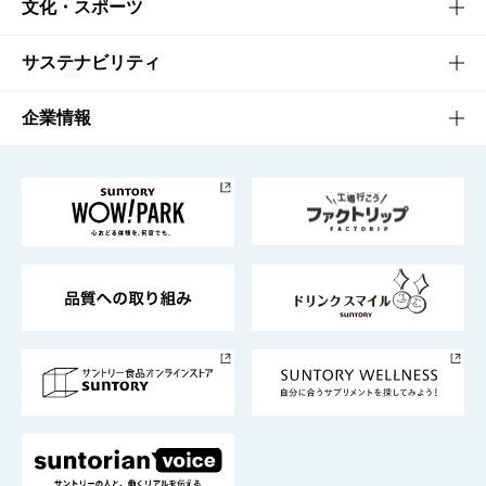
商品一覧
知る・楽しむTOP
文化・スポーツ
商品発売情報
キャンペーン
文化・スポーツTOP
サステナビリティ
栄養成分一覧
工場見学
サントリーホール
サステナビリティTOP
企業情報
お料理・お酒レシピ
サントリー美術館
トップメッセージ
企業情報TOP
地域情報
サントリーサンバーズ大阪
サントリーが考えるサステナビリティ経営
企業概要
東京サントリーサンゴリアス
ESG情報ポータル
グループ企業一覧
サントリースポーツ
サステナビリティストーリーズ
事業所一覧
採用情報