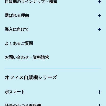
自販機のラインナップ・種類
自販機のラインナップ・種類TOP
選ばれる理由
スタンダードタイプ自販機
選ばれる理由TOP
災害救済用自動販売機
導入に向けて
豊富なブランド商品
ユニバーサルデザイン自販機
自動販売機設置までの流れ
充実のサポート体制
よくあるご質問
アフターサービス・トラブル対応
より良い職場環境づくり
お問い合わせ・資料請求
キャッシュレス自販機・電子マネー対応自販機
オフィス自販機シリーズ
ボスマート
ボスマートTOP
社長のおごり自販機