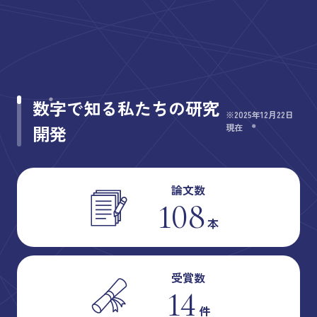
数字で知る私たちの研究
※2025年12月22日
開発
現在
論文数
108
本
受賞数
14
件