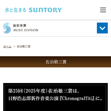
このページの本文へ移動
メニ
ホーム
佐治敬三賞
佐治敬三賞