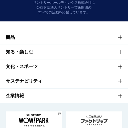
サントリーホールディングス株式会社は
公益財団法人サントリー芸術財団の
すべての活動を応援しています。
商品
商品TOP
知る・楽しむ
商品一覧
知る・楽しむTOP
文化・スポーツ
商品発売情報
キャンペーン
文化・スポーツTOP
サステナビリティ
栄養成分一覧
工場見学
サントリーホール
サステナビリティTOP
企業情報
お料理・お酒レシピ
サントリー美術館
トップメッセージ
企業情報TOP
地域情報
サントリーサンバーズ大阪
サントリーが考えるサステナビリティ経営
企業概要