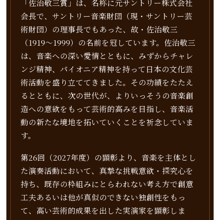
「佐治敬三賞」は、名称に元サントリー株式会社
会長で、サントリー音楽財団（現・サントリー芸
術財団）の理事長でもあった、
故・佐治敬三
（1919～1999）の名前を冠しています。
佐治敬三
は、音楽への深い愛情とともに、みずからチャレ
ンジ精神、パイオニア精神を持って日本の文化芸
術活動を盛り立ててきました。
その功績をたたえ
るとともに、次の世代が、よりいっそうの音楽創
造への意欲をもって芸術的高みを目指し、
音楽活
動の新たな境地を拓いていくことを祈念していま
す。
第26回（2027年度）の顕彰より、音楽を主体とし
た演奏活動において、真摯な挑戦意欲・探究心を
持ち、
既存の枠組みにとらわれない考え方で創意
工夫あるいは他が真似のできない独創性をもっ
て、
高い芸術的成果を出した実演家を顕彰しま