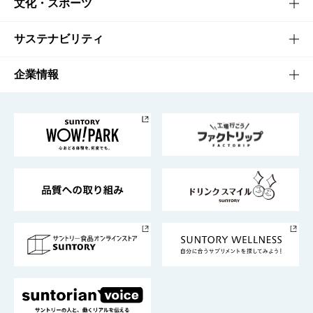
商品一覧
知る・楽しむTOP
文化・スポーツ
商品発売情報
キャンペーン
文化・スポーツTOP
サステナビリティ
栄養成分一覧
工場見学
サントリーホール
サステナビリティTOP
企業情報
お料理・お酒レシピ
サントリー美術館
トップメッセージ
企業情報TOP
地域情報
サントリーサンバーズ大阪
サントリーが考えるサステナビリティ経営
企業概要
東京サントリーサンゴリアス
ESG情報ポータル
グループ企業一覧
サントリースポーツ
サステナビリティストーリーズ
事業所一覧
採用情報