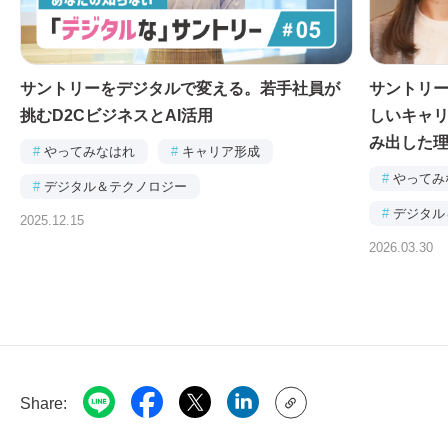
サントリーをデジタルで変える。若手社員が
サントリー
挑むD2CビジネスとAI活用
しいキャリ
み出した
#
やってみなはれ
#
キャリア形成
#
やってみ
#
デジタル＆テクノロジー
#
デジタル
2025.12.15
#
連載｜あなたの知らない「デジタルな」サントリ
ー
2026.03.30
#
食品・飲
Share: