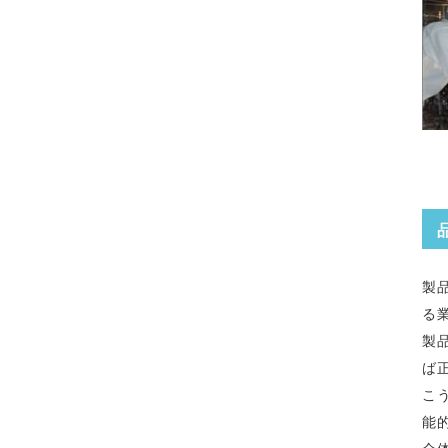
製
る
製
ば
こ
能