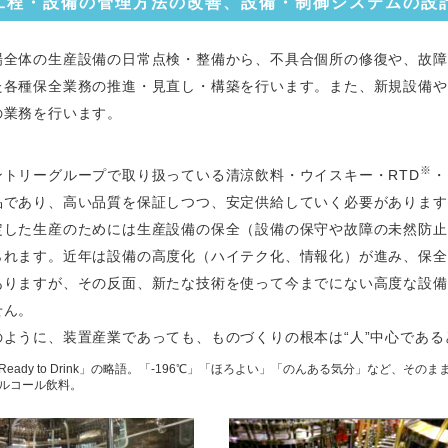
工程・設備の管理方法の改善、設備・制御システムの設
場全体の生産設備の日常点検・整備から、不具合個所の修復や、故障
た各種保全業務の推進・見直し・構築を行います。また、新規設備や
の業務を行います。
※
ントリーグループで取り扱っている清涼飲料・ウイスキー・RTD
・
品であり、高い品質を保証しつつ、安定供給していく必要があります
定した生産のためには生産設備の保全（設備の保守や故障の未然防止
られます。近年は設備の高度化（ハイテク化、情報化）が進み、保全
ありますが、その反面、新たな技術を使って今までにない高度な設備
せん。
のように、装置産業であっても、ものづくりの根本は“人”中心である
Ready to Drink」の略語。「-196℃」「ほろよい」「のんある気分」など、
ルコール飲料。