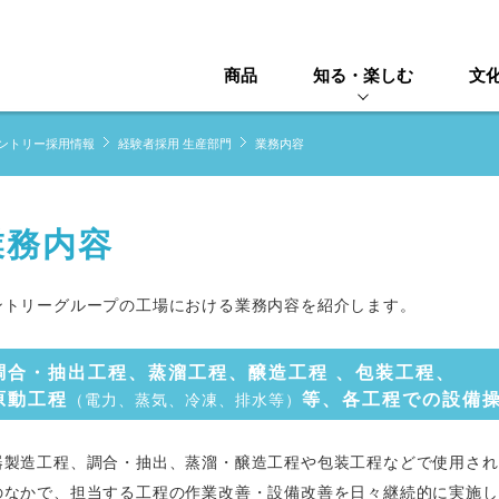
商品
知る・楽しむ
文
ントリー採用情報
経験者採用 生産部門
業務内容
業務内容
ントリーグループの工場における業務内容を紹介します。
調合・抽出工程、蒸溜工程、醸造工程 、包装工程、
原動工程
等、各工程での設備
（電力、蒸気、冷凍、排水等）
器製造工程、調合・抽出、蒸溜・醸造工程や包装工程などで使用され
のなかで、担当する工程の作業改善・設備改善を日々継続的に実施し