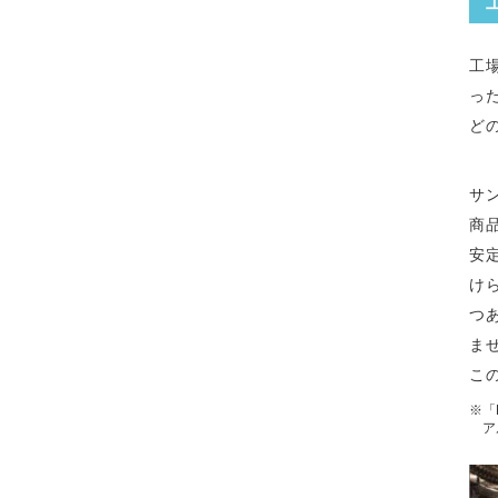
工
っ
ど
サ
商
安
け
つ
ま
こ
※「
ア