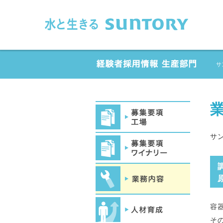
このページの本文へ移動
サ
サ
容
そ