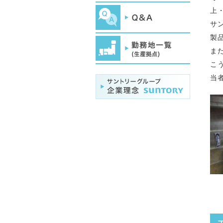
上
サ
製
ま
こ
当