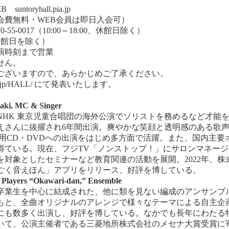
EB
suntoryhall.pia.jp
費無料・WEB会員は即日入会可）
-0017（10:00～18:00、休館日除く）
、休館日を除く）
演時刻まで営業
せん。
ございますので、あらかじめご了承ください。
.jp/HALL/
にて発表いたします。
aki, MC & Singer
NHK 東京児童合唱団の海外公演でソリストを務めるなど才能
ねえさんに抜擢され6年間出演。爽やかな笑顔と透明感のある歌
の教材用CD・DVDへの出演をはじめ多方面で活躍。また、国内主
得ている。現在、フジTV「ノンストップ！」にサロンマネー
対象としたセミナーなど教育関連の活動を展開。2022年、株式
ごく音えほん」アプリをリリース、好評を博している。
 Players “Okawari-dan,” Ensemble
期卒業生を中心に結成された、他に類を見ない編成のアンサン
もと、全曲オリジナルのアレンジで様々なテーマによる自主企
にも数多く出演し、好評を博している。なかでも長年にわたる
おいて、公演主催者である三菱地所株式会社のメセナ大賞受賞に