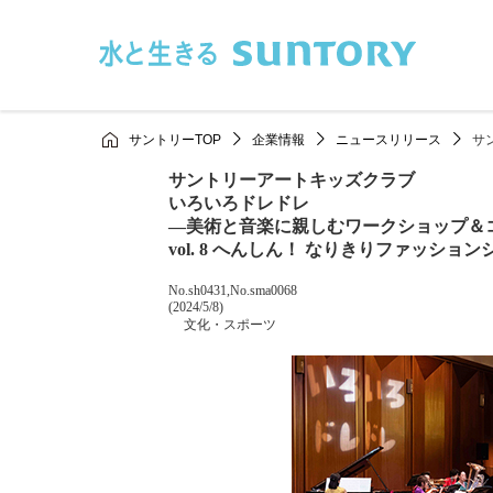
このページの本文へ移動
サントリーTOP
企業情報
ニュースリリース
サ
サントリーアートキッズクラブ
いろいろドレドレ
―美術と音楽に親しむワークショップ＆
vol. 8 へんしん！ なりきりファッション
掲載番号
No.sh0431,No.sma0068
掲載日
(2024/5/8)
カテゴリー
文化・スポーツ