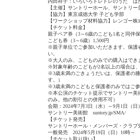
内田祥子：いろいろドレドレのうた ほ
【主催】サントリーホール、サントリー
【協力】東京成徳大学 子ども学部
【ワークショップ材料協力】レンゴー株
【チケット料金】
親子ペア券（3～6歳のこども1名と同伴保護
こども券（3～6歳）1,500円
※親子単位でご参加いただきます。保護
い。
※大人のみ、こどものみでの購入はでき
※対象年齢のこどもが2名以上の場合は
※3歳未満のごきょうだいは、保護者の
す。）
※3歳未満のこどもと保護者のみではご
※本公演のチケット提示でサントリー美術
のみ。他の割引との併用不可）
会期：2024年7月3日（水）～9月1日（
サントリー美術館
suntory.jp/SMA/
【チケット発売】
サントリーホール・メンバーズ・クラブ
一般発売 2024年5月19日（日）10時～
【チケット取り扱い】