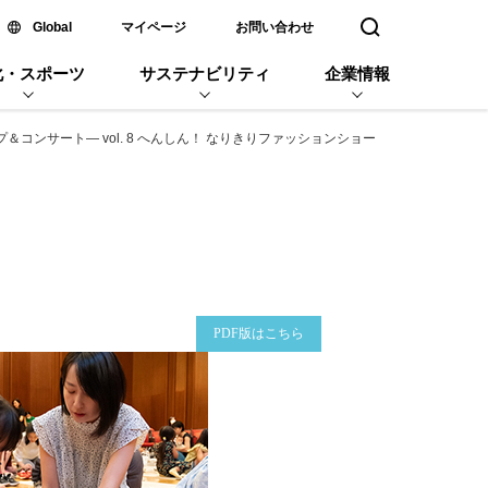
新しいウィンドウで開く
Global
マイページ
お問い合わせ
検索窓を開く
化・スポーツ
サステナビリティ
企業情報
ンサート― vol. 8 へんしん！ なりきりファッションショー
企業名
PDF版はこちら