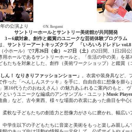
023年の公演より
©N. Ikegami
サントリーホールとサントリー美術館が共同開発
3～6歳対象、創作と鑑賞のユニークな芸術体験プログラム
は、
サントリーアートキッズクラブ 「いろいろドレドレ vol.
ズ（小ホール）で
7
月26日（金）～27日（土）
の2日間、1日2回
用ホールであるサントリーホールと、「生活の中の美」を基
どもたちを対象とした、創作（美術ワークショップ）と鑑賞（
しん！ なりきりファッションショー」
。衣裳や装身具など、
で作った「へんしんステッキ」を手に、自由自在に想像を膨ら
ょ」第16代うたのおねえさん）の魅力あふれるご案内のもと、
ノというユニークな編成のアンサンブル・ユニット
Music Playe
進曲」など、古今東西、様々な場面の衣裳にあった曲目を中心
柔軟な子どもたちの創造力と想像力がさらに磨かれ、幅広い
、中学生以下の子どもたちに音楽と美術をもっと楽しみ親しんでも
術館のキッズ向け活動や情報を一元化して、公式サイトやメー