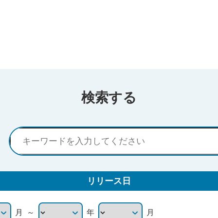
検索する
リリース日
～
月
年
月