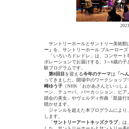
2
サントリーホールとサントリー美術館
ー」
を、サントリーホール ブルーロー
「いろいろドレドレ」は、コンサート専
ボレーションでお届けする、3～6歳の子
験プログラムです。
第8回目
を迎える
今年のテーマ
は
「へん
ってきました。開場中のワークショップ
崎ゆう子
（NHK「おかあさんといっし
ーン、テューバ、パーカッション、ピア
踏会の美女」やヴェルディ作曲「凱旋行
聴かせます。
ジャンルを超えた本プログラムにより、
します。
「
サントリーアートキッズクラブ
」は
した。サントリーホールとサントリー美