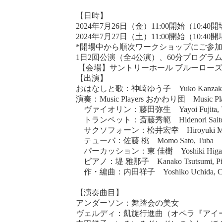
【日時】
2024年7月26日（金）11:00開始（10:40
2024年7月27日（土）11:00開始（10:40
*開場中から順次ワークショップにご参
1日2回公演（全4公演）、60分プログラ
【会場】サントリーホール ブルーロー
【出演】
おはなしと歌：神崎ゆう子 Yuko Kanzaki, M
演奏：Music Players おかわり団 Music Player
ヴァイオリン：藤田弥生 Yayoi Fujita, Vi
トランペット：斎藤秀範 Hidenori Saito, 
サクソフォーン：松井宏幸 Hiroyuki Matsui
テューバ：佐藤 桃 Momo Sato, Tuba
パーカッション：東 佳樹 Yoshiki Higashi, 
ピアノ：堤 雅那子 Kanako Tsutsumi, Pi
作・編曲：内田祥子 Yoshiko Uchida, Compo
【演奏曲目】
アンダーソン：舞踏会の美女
ヴェルディ：凱旋行進曲（オペラ『アイ