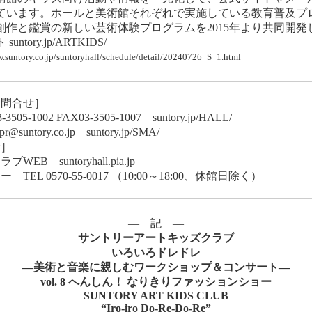
えています。ホールと美術館それぞれで実施している教育普及プ
作と鑑賞の新しい芸術体験プログラムを2015年より共同開発
ト
suntory.jp/ARTKIDS/
w.suntory.co.jp/suntoryhall/schedule/detail/20240726_S_1.html
お問合せ］
-1002 FAX03-3505-1007
suntory.jp/HALL/
pr@suntory.co.jp
suntory.jp/SMA/
せ］
クラブWEB
suntoryhall.pia.jp
0570-55-0017 （10:00～18:00、休館日除く）
― 記 ―
サントリーアートキッズクラブ
いろいろドレドレ
―
美術と音楽に親しむワークショップ＆コンサート
―
vol. 8
へんしん！
なりきりファッションショー
SUNTORY ART KIDS CLUB
“
Iro-iro Do-Re-Do-Re
”