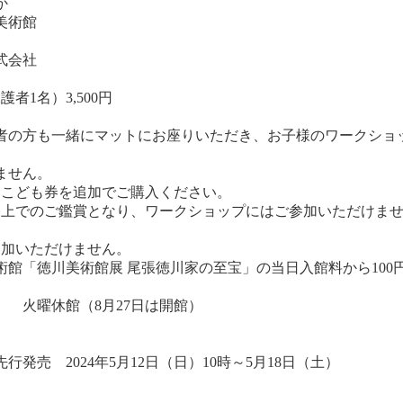
か
美術館
式会社
者1名）3,500円
者の方も一緒にマットにお座りいただき、お子様のワークショ
ません。
、こども券を追加でご購入ください。
膝上でのご鑑賞となり、ワークショップにはご参加いただけま
参加いただけません。
館「徳川美術館展 尾張徳川家の至宝」の当日入館料から100
日） 火曜休館（8月27日は開館）
先行発売
2024年5月12日（日）10時～5月18日（土）