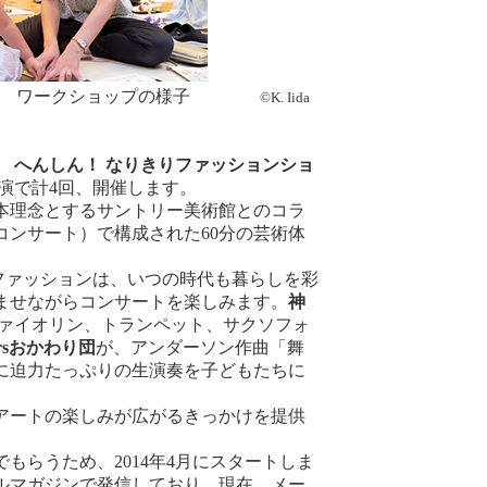
ワークショップの様子
©K. Iida
8 へんしん！ なりきりファッションショ
公演で計4回、開催します。
本理念とするサントリー美術館とのコラ
コンサート）で構成された60分の芸術体
ファッションは、いつの時代も暮らしを彩
ませながらコンサートを楽しみます。
神
ヴァイオリン、トランペット、サクソフォ
rs
おかわり団
が、アンダーソン作曲「舞
に迫力たっぷりの生演奏を子どもたちに
アートの楽しみが広がるきっかけを提供
らうため、2014年4月にスタートしま
ルマガジンで発信しており、現在、メー