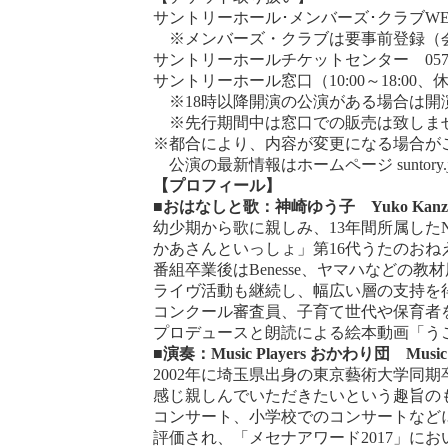
サントリーホール･メンバーズ･クラブW
※メンバーズ・クラブは要事前登録（会
サントリーホールチケットセンター 0570-55
サントリーホール窓口（10:00～18:00
※18時以降開演の公演がある場合は開
※先行期間中は窓口での販売は致しま
※都合により、内容が変更になる場合が
公演の最新情報はホームページ
suntory
【プロフィール】
■おはなしと歌：神崎ゆう子
Yuko Kanz
幼少期から歌に親しみ、13年間所属した
かあさんといっしょ」第16代うたのお
番組卒業後はBenesse、ヤマハなど
ライヴ活動も継続し、幅広い層の支持を
コンクール審査員、子育て世代や保育者を
プロデュースと朗読による絵本動画「う
■演奏：
Music Players
おかわり団
Music
2002年に埼玉県出身の東京藝術大学同
感じ親しんでいただきたいという趣旨の
コンサート、小学校でのコンサートなど
評価され、「メセナアワード2017」に