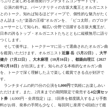
っぷりと楽しめる新感覚のランチタイムコンサートです。
公演の前半は、パーソナリティの古坂大魔王とオルガニスト
とのトーク。知れば知るほどディープで、個性的な魅力がたく
さん詰まった“楽器の王様”オルガンを、「ピコ太郎」のプロデ
ューサーとして知られ、幅広い分野で活躍する古坂大魔王が、
日本の誇るトップ・オルガニストたちとともに縦横無尽に語り
つくします。
そして後半は、トークテーマに沿って選曲されたオルガン曲
を鑑賞いただけます。オルガニスト
近藤 岳（5月22日）、大平
健介（7月22日）、大木麻理（10月16日）、都築由理江（2027
年2月18日）
が出演します。知られざる本格的なオルガン曲
を、トークで深く理解した上で楽しく鑑賞できる点が好評で
す。
ランチタイムの約75分の公演を
1,000
円
で気軽にお楽しみい
ただけます。また、2月末までの期間限定で発売する
4
公演セッ
ト券
（4,000円・全席指定）は、1回券を都度購入するより手数
料がお得、発券の手間も少なく、毎回同じ座席で4回続けて鑑