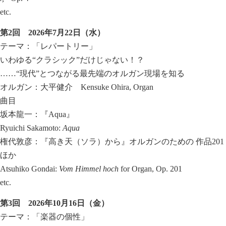
etc.
第
2
回
2026
年
7
月
22
日（水）
テーマ：「レパートリー」
いわゆる“クラシック”だけじゃない！？
……“現代”とつながる最先端のオルガン現場を知る
オルガン：大平健介 Kensuke Ohira, Organ
曲目
坂本龍一：『Aqua』
Ryuichi Sakamoto:
Aqua
権代敦彦：『高き天（ソラ）から』オルガンのための 作品201
ほか
Atsuhiko Gondai:
Vom Himmel hoch
for Organ, Op. 201
etc.
第
3
回
2026
年
10
月
16
日（金）
テーマ：「楽器の個性」