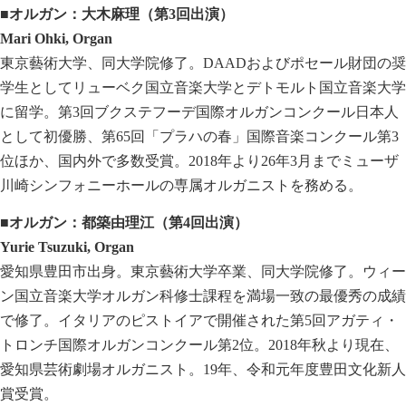
■オルガン：大木麻理（第
3
回出演）
Mari Ohki, Organ
東京藝術大学、同大学院修了。DAADおよびポセール財団の奨
学生としてリューベク国立音楽大学とデトモルト国立音楽大学
に留学。第3回ブクステフーデ国際オルガンコンクール日本人
として初優勝、第65回「プラハの春」国際音楽コンクール第3
位ほか、国内外で多数受賞。2018年より26年3月までミューザ
川崎シンフォニーホールの専属オルガニストを務める。
■オルガン：都築由理江（第
4
回出演）
Yurie Tsuzuki, Organ
愛知県豊田市出身。東京藝術大学卒業、同大学院修了。ウィー
ン国立音楽大学オルガン科修士課程を満場一致の最優秀の成績
で修了。イタリアのピストイアで開催された第5回アガティ・
トロンチ国際オルガンコンクール第2位。2018年秋より現在、
愛知県芸術劇場オルガニスト。19年、令和元年度豊田文化新人
賞受賞。