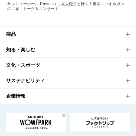
サントリーホール Presents 古坂大魔王と行く！奥深～いオルガン
の世界 トーク＆コンサート
商品
商品TOP
知る・楽しむ
商品一覧
知る・楽しむTOP
文化・スポーツ
商品発売情報
キャンペーン
文化・スポーツTOP
サステナビリティ
栄養成分一覧
工場見学
サントリーホール
サステナビリティTOP
企業情報
お料理・お酒レシピ
サントリー美術館
トップメッセージ
企業情報TOP
地域情報
サントリーサンバーズ大阪
サントリーが考えるサステナビリティ経営
企業概要