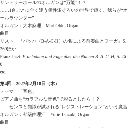
サントリーホールのオルガンは“万能”！？
……1台ごとに全く違う個性派ぞろいの世界で輝く、我らが“オ
ールラウンダー”
オルガン：大木麻理 Mari Ohki, Organ
曲目
リスト：『バッハ（B-A-C-H）の名による前奏曲とフーガ』S.
260ほか
Franz Liszt:
Praeludium und Fuge über den Namen B–A–C–H
, S. 26
0
etc.
第
4
回
2027
年
2
月
18
日（木）
テーマ：「音色」
ピアノ曲を“カラフルな音色”で彩るとしたら！？
……センスと知識が試される“レジストレーション”という魔宮
オルガン：都築由理江 Yurie Tsuzuki, Organ
曲目