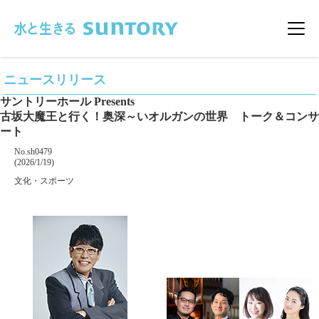
このページの本文へ移動
メニ
ニュースリリース
サントリーホール Presents
古坂大魔王と行く！奥深～いオルガンの世界 トーク＆コンサ
ート
掲載番号
No.sh0479
掲載日
(2026/1/19)
カテゴリー
文化・スポーツ
企業名