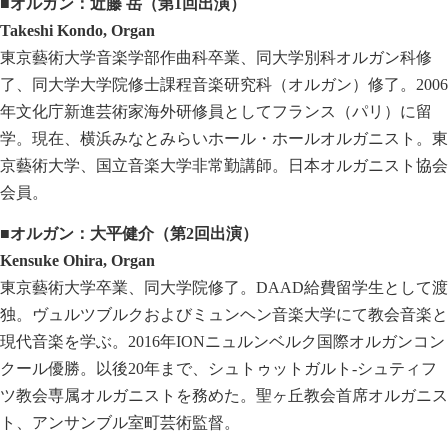
■
オルガン：近藤
岳
（第
1
回出演）
Takeshi Kondo, Organ
東京藝術大学音楽学部作曲科卒業、同大学別科オルガン科修
了、同大学大学院修士課程音楽研究科（オルガン）修了。2006
年文化庁新進芸術家海外研修員としてフランス（パリ）に留
学。現在、横浜みなとみらいホール・ホールオルガニスト。東
京藝術大学、国立音楽大学非常勤講師。日本オルガニスト協会
会員。
■オルガン：大平健介（第
2
回出演）
Kensuke Ohira, Organ
東京藝術大学卒業、同大学院修了。DAAD給費留学生として渡
独。ヴュルツブルクおよびミュンヘン音楽大学にて教会音楽と
現代音楽を学ぶ。2016年IONニュルンベルク国際オルガンコン
クール優勝。以後20年まで、シュトゥットガルト-シュティフ
ツ教会専属オルガニストを務めた。聖ヶ丘教会首席オルガニス
ト、アンサンブル室町芸術監督。