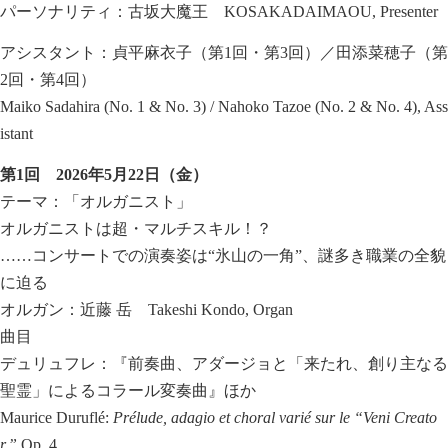
パーソナリティ：古坂大魔王 KOSAKADAIMAOU, Presenter
アシスタント：貞平麻衣子（第1回・第3回）／田添菜穂子（第
2回・第4回）
Maiko Sadahira (No. 1 & No. 3) / Nahoko Tazoe (No. 2 & No. 4), Ass
istant
第
1
回
2026
年
5
月
22
日（金）
テーマ：「オルガニスト」
オルガニストは超・マルチスキル！？
……コンサートでの演奏姿は“氷山の一角”、謎多き職業の全貌
に迫る
オルガン：近藤 岳 Takeshi Kondo, Organ
曲目
デュリュフレ：『前奏曲、アダージョと「来たれ、創り主なる
聖霊」によるコラール変奏曲』ほか
Maurice Duruflé:
Prélude, adagio et choral varié sur le “Veni Creato
r,”
Op. 4