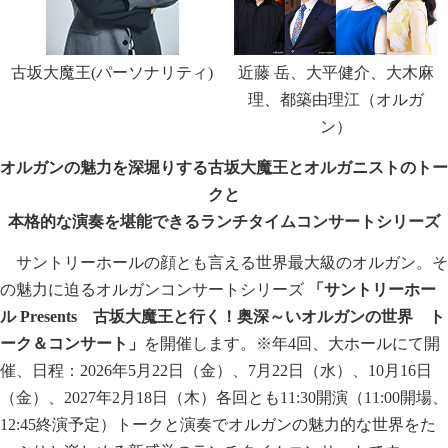
古坂大魔王(パーソナリティ)
近藤 岳、大平健介、大木麻
理、都築由理江（オルガ
ン）
オルガンの魅力を深堀りする古坂大魔王とオルガニストのトー
クと
本格的な演奏を堪能できるランチタイムコンサートシリーズ
サントリーホールの顔とも言える世界最大級のオルガン。そ
の魅力に迫るオルガンコンサートシリーズ
「サントリーホー
ル
Presents
古坂大魔王と行く！奥深～いオルガンの世界 ト
ーク＆コンサート」
を開催します。※年4回、大ホールにて開
催、日程：2026年5月22日（金）、7月22日（水）、10月16日
（金）、2027年2月18日（木）各回とも11:30開演（11:00開場、
12:45終演予定）トークと演奏でオルガンの魅力的な世界をた