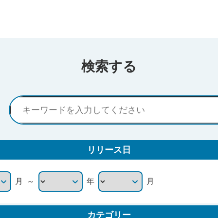
検索する
リリース日
～
月
年
月
カテゴリー