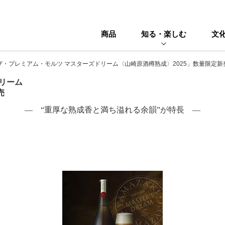
商品
知る・楽しむ
文
ザ・プレミアム・モルツ マスターズドリーム〈山崎原酒樽熟成〉2025」数量限定新
リーム
売
― “重厚な熟成香と満ち溢れる余韻”が特長 ―