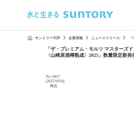
このページの本文へ移動
サントリーTOP
企業情報
ニュースリリース
「
「ザ・プレミアム・モルツ マスターズド
〈山崎原酒樽熟成〉2025」数量限定新発
掲載番号
No.14917
掲載日
(2025/10/14)
カテゴリー
商品