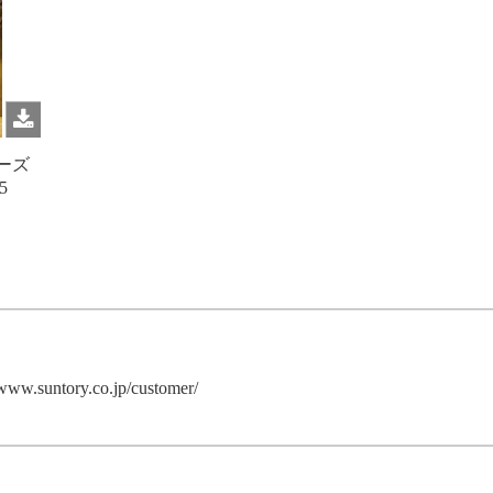
ーズ
5
/www.suntory.co.jp/customer/