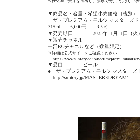
※仕込釜で麦芽を煮出し、濃厚で芳(こう)ばしい
▼商品名・容量・希望小売価格（税別）
「ザ・プレミアム・モルツ マスターズド
715ml 6,000円 8.5％
▼発売期日 2025年11月11日（火
▼販売チャネル
一部ECチャネルなど（数量限定）
※詳細は公式サイトをご確認ください
https://www.suntory.co.jp/beer/thepremiummalts/m
▼品目 ビール
●「ザ・プレミアム・モルツ マスターズ
http://suntory.jp/MASTERSDREAM/