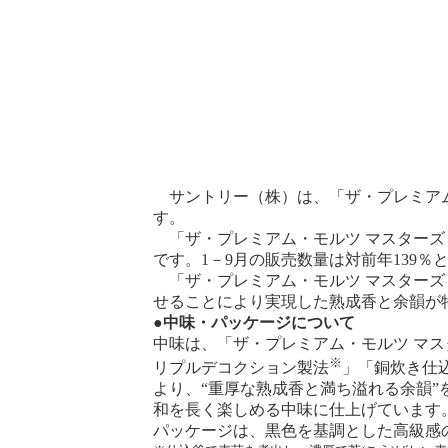
サントリー（株）は、「ザ・プレミアム・
す。
「ザ・プレミアム・モルツ マスターズ
です。1－9月の販売数量は対前年139％
「ザ・プレミアム・モルツ マスターズ
せることにより実現した熟成香と余韻が
●中味・パッケージについて
中味は、「ザ・プレミアム・モルツ マ
※
リプルデコクション製法
」「銅炊き仕
より、“重厚な熟成香と満ち溢れる余韻
和を長く楽しめる中味に仕上げています
パッケージは、黒色を基調とした高級感