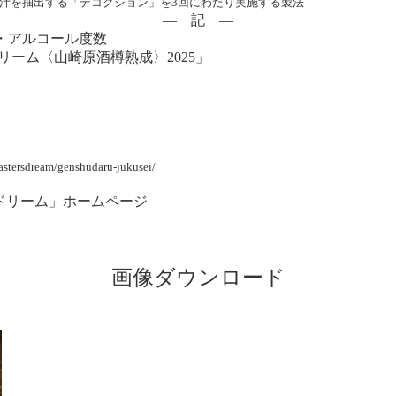
麦汁を抽出する「デコクション」を3回にわたり実施する製法
― 記 ―
・アルコール度数
リーム〈山崎原酒樽熟成〉2025」
）
astersdream/genshudaru-jukusei/
ドリーム」ホームページ
画像ダウンロード