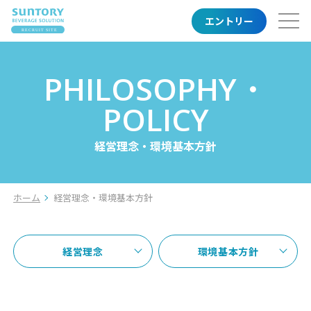
エントリー
PHILOSOPHY・
POLICY
職務紹介
キャリアモデル・勤務地
経営理念・環境基本方針
クロストーク
ホーム
経営理念・環境基本方針
トップメッセージ
事業紹介
経営理念・環境基本方針
人事部長メッセージ
2分でわかるSBS
エントリーする
経営理念
環境基本方針
制度
（研修・キャリアアップ・福利厚生）
サントリー「やってみなはれ」の歴史
募集要項・よくあるご質問
経験者・パート・アルバイト採用サイト
以下のリンクより
エントリーをお願いします。