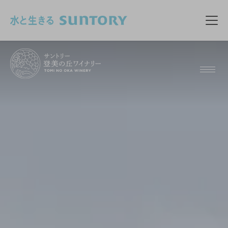
このページの本文へ移動
メニ