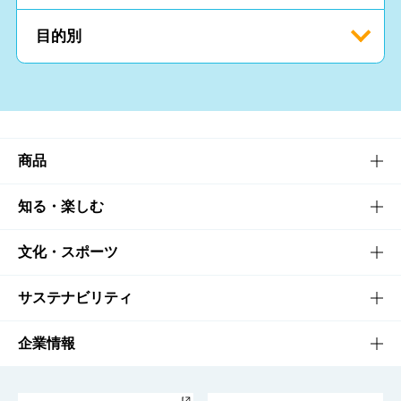
目的別
商品
商品TOP
知る・楽しむ
商品一覧
知る・楽しむTOP
文化・スポーツ
商品発売情報
キャンペーン
文化・スポーツTOP
サステナビリティ
栄養成分一覧
工場見学
サントリーホール
サステナビリティTOP
企業情報
お料理・お酒レシピ
サントリー美術館
トップメッセージ
企業情報TOP