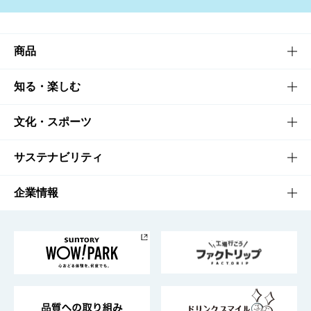
商品
商品TOP
知る・楽しむ
商品一覧
知る・楽しむTOP
文化・スポーツ
商品発売情報
キャンペーン
文化・スポーツTOP
サステナビリティ
栄養成分一覧
工場見学
サントリーホール
サステナビリティTOP
企業情報
お料理・お酒レシピ
サントリー美術館
トップメッセージ
企業情報TOP
地域情報
サントリーサンバーズ大阪
サントリーが考えるサステナビリティ経営
企業概要
東京サントリーサンゴリアス
ESG情報ポータル
グループ企業一覧