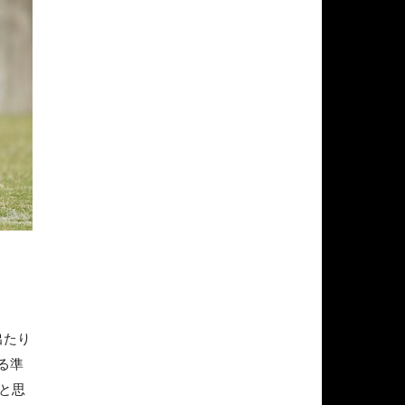
出たり
る準
と思