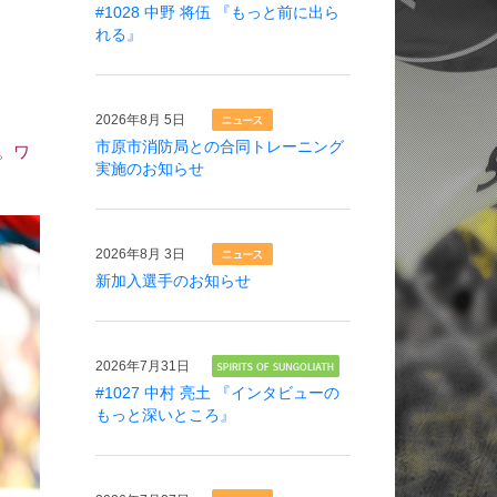
#1028 中野 将伍 『もっと前に出ら
れる』
2026年
8月 5日
市原市消防局との合同トレーニング
。ワ
実施のお知らせ
2026年
8月 3日
新加入選手のお知らせ
2026年
7月31日
#1027 中村 亮土 『インタビューの
もっと深いところ』