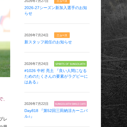
2026年
7月27日
2026-27シーズン新加入選手のお知
らせ
2026年
7月24日
新スタッフ就任のお知らせ
2026年
7月24日
#1026 中村 亮土 『良い人間になる
ためのたくさんの要素がラグビーに
はある』
で、
2026年
7月22日
Day818 『第52回三田納涼カーニバ
ル♪』
プレ
の思