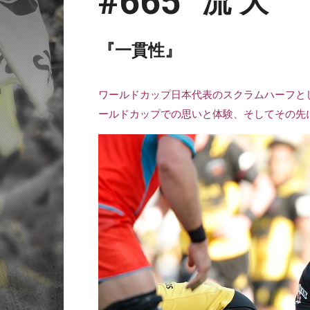
#665
流 大
『一貫性』
ワールドカップ日本代表のスクラムハーフと
ールドカップでの思いと体験、そしてその先に