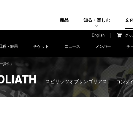
商品
知る・楽しむ
文
H
English
グッ
日程・結果
チケット
ニュース
メンバー
チ
大『一貫性』
GOLIATH
スピリッツオブサンゴリアス
ロング