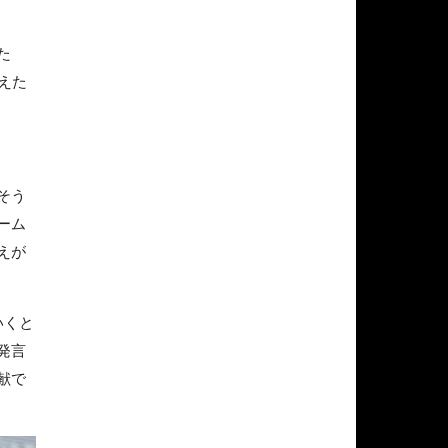
た
えた
そう
ーム
えが
いくと
発言
献で