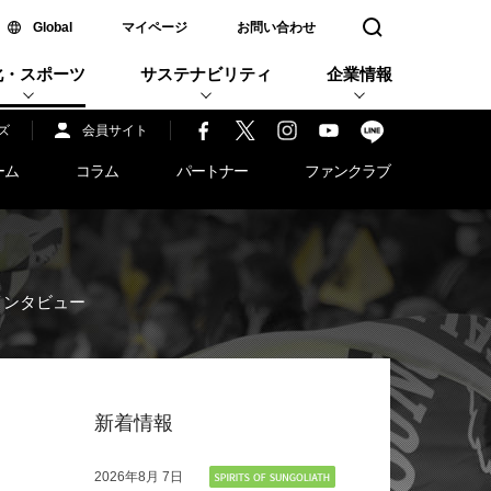
新しいウィンドウで開く
Global
マイページ
お問い合わせ
検索窓を開く
化・スポーツ
サステナビリティ
企業情報
ズ
会員サイト
ーム
コラム
パートナー
ファンクラブ
インタビュー
新着情報
2026年
8月 7日