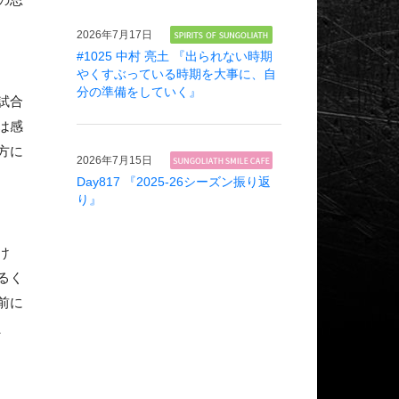
2026年
7月17日
#1025 中村 亮土 『出られない時期
やくすぶっている時期を大事に、自
分の準備をしていく』
試合
は感
方に
2026年
7月15日
Day817 『2025-26シーズン振り返
り』
け
るく
前に
、