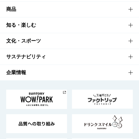
商品
商品TOP
知る・楽しむ
商品一覧
知る・楽しむTOP
文化・スポーツ
商品発売情報
キャンペーン
文化・スポーツTOP
サステナビリティ
栄養成分一覧
工場見学
サントリーホール
サステナビリティTOP
企業情報
お料理・お酒レシピ
サントリー美術館
トップメッセージ
企業情報TOP
地域情報
サントリーサンバーズ大阪
サントリーが考えるサステナビリティ経営
企業概要
東京サントリーサンゴリアス
ESG情報ポータル
グループ企業一覧
サントリースポーツ
サステナビリティストーリーズ
事業所一覧