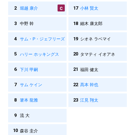
2
17
堀越 康介
小林 賢太
3
18
中野 幹
細木 康太郎
4
19
サム・P・ジェフリーズ
シオネ ラベマイ
5
20
ハリー ホッキングス
タマティ イオアネ
6
21
下川 甲嗣
福田 健太
7
22
サム ケイン
髙本 幹也
8
23
箸本 龍雅
江見 翔太
9
流 大
10
森谷 圭介