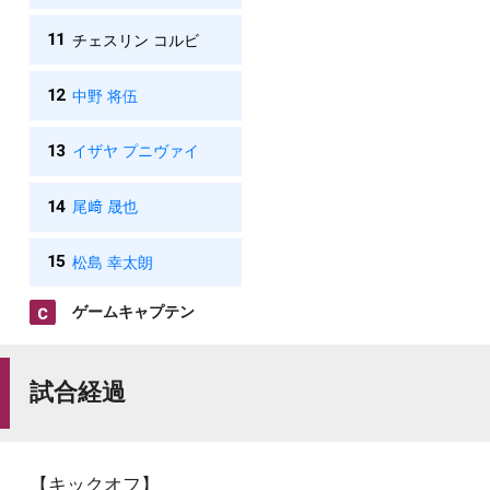
11
チェスリン コルビ
12
中野 将伍
13
イザヤ プニヴァイ
14
尾﨑 晟也
15
松島 幸太朗
ゲームキャプテン
試合経過
【キックオフ】