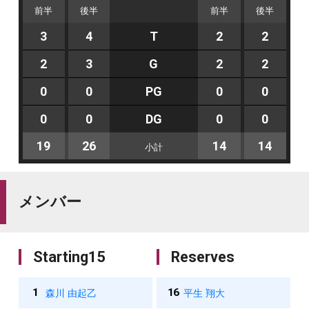
前半
後半
前半
後半
3
4
T
2
2
2
3
G
2
2
0
0
PG
0
0
0
0
DG
0
0
19
26
14
14
小計
メンバー
Starting15
Reserves
1
16
森川 由起乙
平生 翔大