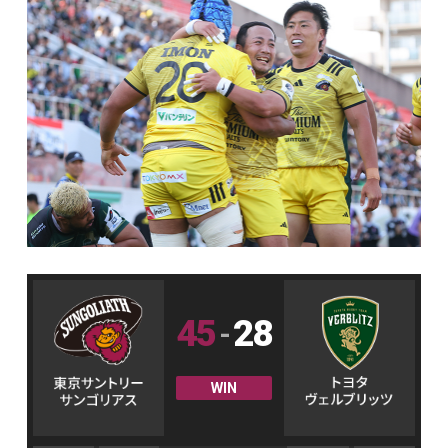
45
28
-
WIN