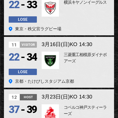
-
22
33
横浜キヤノンイーグルス
LOSE
東京・秩父宮ラグビー場
3月16日(日)
KO 14:30
11
VISITOR
-
22
34
三菱重工相模原ダイナボ
アーズ
LOSE
京都・たけびしスタジアム京都
3月23日(日)
KO 14:30
12
HOST
-
37
39
コベルコ神戸スティーラ
ーズ