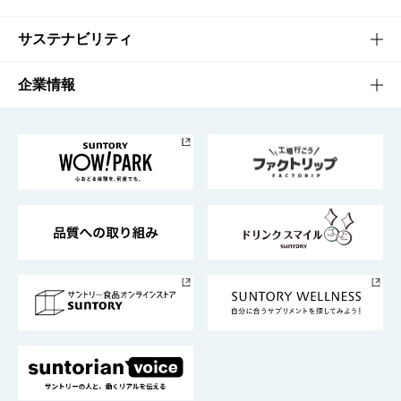
商品発売情報
キャンペーン
文化・スポーツTOP
サステナビリティ
栄養成分一覧
工場見学
サントリーホール
サステナビリティTOP
企業情報
お料理・お酒レシピ
サントリー美術館
トップメッセージ
企業情報TOP
地域情報
サントリーサンバーズ大阪
サントリーが考えるサステナビリティ経営
企業概要
東京サントリーサンゴリアス
ESG情報ポータル
グループ企業一覧
サントリースポーツ
サステナビリティストーリーズ
事業所一覧
採用情報