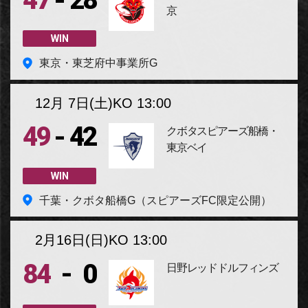
-
47
28
京
WIN
東京・東芝府中事業所G
12月 7日(土)
KO 13:00
-
49
42
クボタスピアーズ船橋・
東京ベイ
WIN
千葉・クボタ船橋G（スピアーズFC限定公開）
2月16日(日)
KO 13:00
-
84
0
日野レッドドルフィンズ