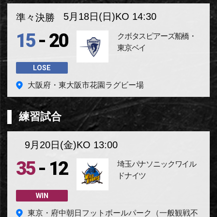
5月18日(日)
KO 14:30
準々決勝
-
15
20
クボタスピアーズ船橋・
東京ベイ
LOSE
大阪府・東大阪市花園ラグビー場
練習試合
9月20日(金)
KO 13:00
-
35
12
埼玉パナソニックワイル
ドナイツ
WIN
東京・府中朝日フットボールパーク（一般観戦不