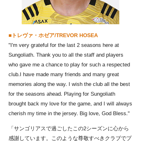
■トレヴァ・ホゼア/TREVOR HOSEA
"I'm very grateful for the last 2 seasons here at
Sungoliath. Thank you to all the staff and players
who gave me a chance to play for such a respected
club.I have made many friends and many great
memories along the way. I wish the club all the best
for the seasons ahead. Playing for Sungoliath
brought back my love for the game, and I will always
cherish my time in the jersey. Big love, God Bless."
「サンゴリアスで過ごしたこの2シーズンに心から
感謝しています。このような尊敬すべきクラブでプ