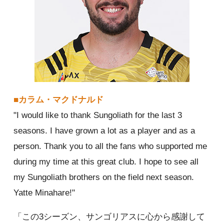
■カラム・マクドナルド
"I would like to thank Sungoliath for the last 3
seasons. I have grown a lot as a player and as a
person. Thank you to all the fans who supported me
during my time at this great club. I hope to see all
my Sungoliath brothers on the field next season.
Yatte Minahare!"
「この3シーズン、サンゴリアスに心から感謝して