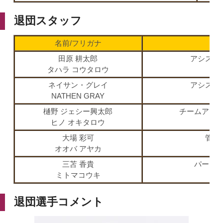
退団スタッフ
名前/フリガナ
田原 耕太郎
アシスタ
タハラ コウタロウ
ネイサン・グレイ
アシスタ
NATHEN GRAY
樋野 ジェシー興太郎
チームアシ
ヒノ オキタロウ
大場 彩可
管理
オオバ アヤカ
三苫 香貴
パート
ミトマコウキ
退団選手コメント