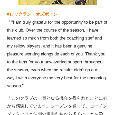
■ロックラン・オズボーン
「"I am truly grateful for the opportunity to be part of
this club. Over the course of the season, I have
learned so much from both the coaching staff and
my fellow players, and it has been a genuine
pleasure working alongside each of you. Thank you
to the fans for your unwavering support throughout
the season, even when the results didn't go our
way.I wish everyone the very best for the upcoming
season."
「このクラブの一員となる機会を得られたことに心
から感謝しています。シーズンを通して、コーチン
グスタッフと仲間の選手たちから多くのことを学