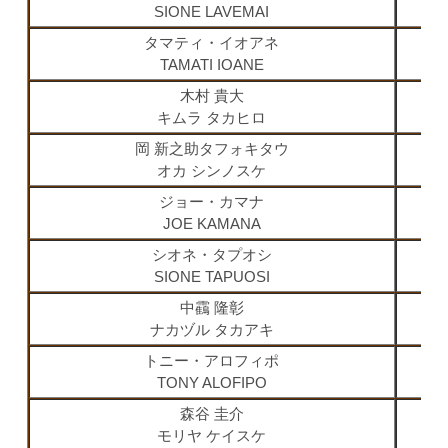
SIONE LAVEMAI
タマティ・イオアネ
TAMATI IOANE
木村 貴大
キムラ タカヒロ
岡 新之助タフォキタウ
オカ シンノスケ
ジョー・カマナ
JOE KAMANA
シオネ・タプオシ
SIONE TAPUOSI
中靍 隆彰
ナカヅル タカアキ
トニー・アロフィポ
TONY ALOFIPO
森谷 圭介
モリヤ ケイスケ