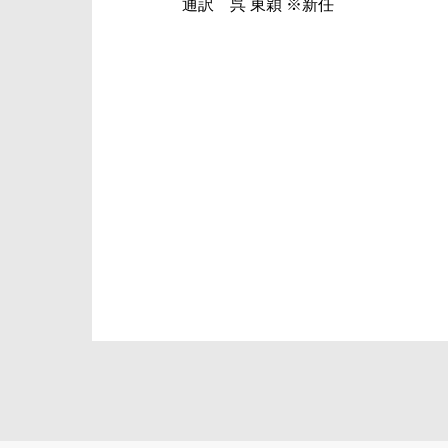
通訳 呉 東穎 ※新任