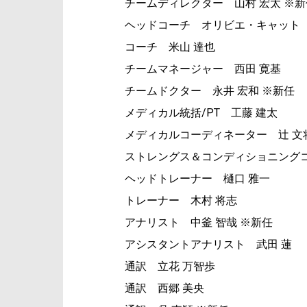
チームディレクター 山村 宏太 ※新
ヘッドコーチ オリビエ・キャット
コーチ 米山 達也
チームマネージャー 西田 寛基
チームドクター 永井 宏和 ※新任
メディカル統括/PT 工藤 建太
メディカルコーディネーター 辻 文
ストレングス＆コンディショニングコ
ヘッドトレーナー 樋口 雅一
トレーナー 木村 将志
アナリスト 中釜 智哉 ※新任
アシスタントアナリスト 武田 蓮
通訳 立花 万智歩
通訳 西郷 美央