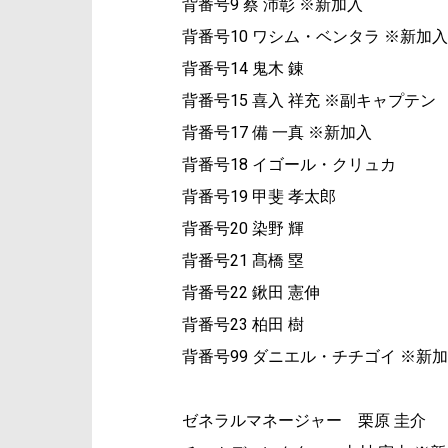
背番号9 蔡 沛彰 ※新加入
背番号10 ワシム・ベンタラ ※新加入
背番号14 鬼木 錬
背番号15 喜入 祥充 ※副キャプテン
背番号17 備 一真 ※新加入
背番号18 イゴール・クリュカ
背番号19 甲斐 孝太郎
背番号20 染野 輝
背番号21 髙橋 塁
背番号22 鍬田 憲伸
背番号23 柏田 樹
背番号99 ダニエル・チチゴイ ※新
ゼネラルマネージャー 栗原 圭介