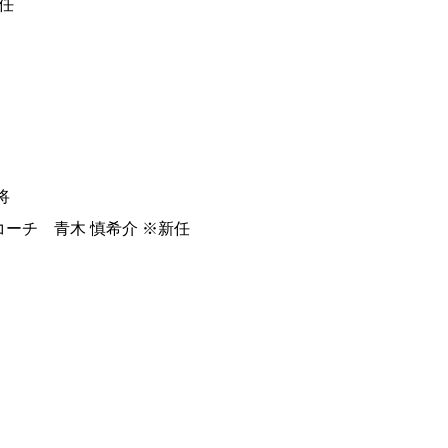
任
将
ーチ 青木 慎希介 ※新任