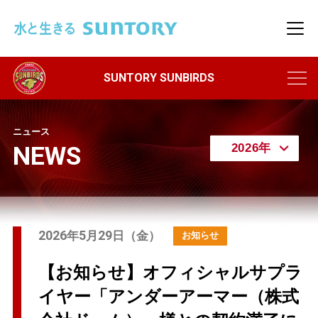
このページの本文へ移動
メニ
ニュース
NEWS
2026
5
29
年
月
日（金）
【お知らせ】オフィシャルサプラ
イヤー「アンダーアーマー（株式