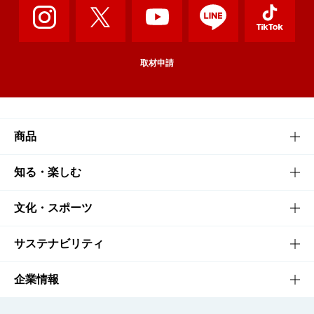
取材申請
商品
商品TOP
知る・楽しむ
商品一覧
知る・楽しむTOP
文化・スポーツ
商品発売情報
キャンペーン
文化・スポーツTOP
サステナビリティ
栄養成分一覧
工場見学
サントリーホール
サステナビリティTOP
企業情報
お料理・お酒レシピ
サントリー美術館
トップメッセージ