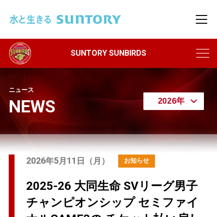
このページの本文へ移動
メニ
ニュース
NEWS
2026
5
11
年
月
日（月）
2025-26 大同生命 SVリーグ男子
チャンピオンシップ セミファイ