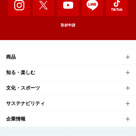
取材申請
商品
商品TOP
知る・楽しむ
商品一覧
知る・楽しむTOP
文化・スポーツ
商品発売情報
キャンペーン
文化・スポーツTOP
サステナビリティ
栄養成分一覧
工場見学
サントリーホール
サステナビリティTOP
企業情報
お料理・お酒レシピ
サントリー美術館
トップメッセージ
企業情報TOP