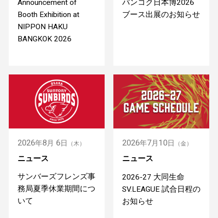
Announcement of
バンコク日本博2026
Booth Exhibition at
ブース出展のお知らせ
NIPPON HAKU
BANGKOK 2026
2026
8
6
2026
7
10
年
月
日
年
月
日
（木）
（金）
ニュース
ニュース
サンバーズフレンズ事
2026-27 大同生命
務局夏季休業期間につ
SV.LEAGUE 試合日程の
いて
お知らせ