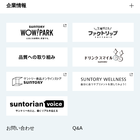
栄養成分一覧
工場見学
サントリーホール
サステナビリティTOP
企業情報
お料理・お酒レシピ
サントリー美術館
トップメッセージ
企業情報TOP
地域情報
サントリーサンバーズ大阪
サントリーが考えるサステナビリティ経営
企業概要
東京サントリーサンゴリアス
ESG情報ポータル
グループ企業一覧
サントリースポーツ
サステナビリティストーリーズ
事業所一覧
採用情報
お問い合わせ
Q&A