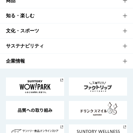
商品
商品TOP
知る・楽しむ
商品一覧
知る・楽しむTOP
文化・スポーツ
商品発売情報
キャンペーン
文化・スポーツTOP
サステナビリティ
栄養成分一覧
工場見学
サントリーホール
サステナビリティTOP
企業情報
お料理・お酒レシピ
サントリー美術館
トップメッセージ
企業情報TOP
地域情報
サントリーサンバーズ大阪
サントリーが考えるサステナビリティ経営
企業概要
東京サントリーサンゴリアス
ESG情報ポータル
グループ企業一覧
サントリースポーツ
サステナビリティストーリーズ
事業所一覧