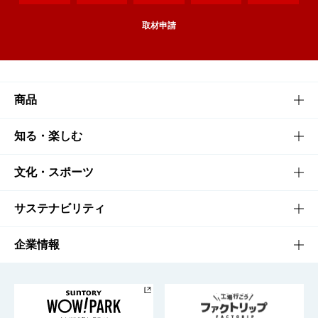
取材申請
商品
商品TOP
知る・楽しむ
商品一覧
知る・楽しむTOP
文化・スポーツ
商品発売情報
キャンペーン
文化・スポーツTOP
サステナビリティ
栄養成分一覧
工場見学
サントリーホール
サステナビリティTOP
企業情報
お料理・お酒レシピ
サントリー美術館
トップメッセージ
企業情報TOP
地域情報
サントリーサンバーズ大阪
サントリーが考えるサステナビリティ経営
企業概要