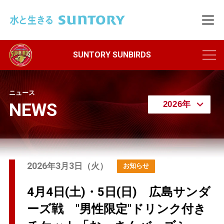
このページの本文へ移動
メニ
ニュース
NEWS
2026
3
3
年
月
日（火）
4月4日(土)・5日(日) 広島サンダ
ーズ戦 "男性限定"ドリンク付き