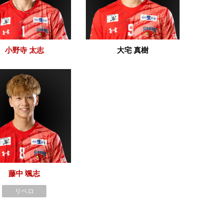
小野寺 太志
大宅 真樹
藤中 颯志
リベロ