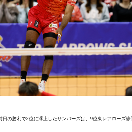
E第8戦。前日の勝利で3位に浮上したサンバーズは、9位東レアローズ