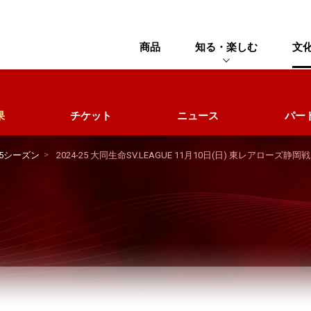
商品
知る・楽しむ
文
果
チケット
ニュース
パー
25シーズン
2024-25 大同生命SV.LEAGUE 11月10日(日) 東レアローズ静岡戦
チケット
ゲーム情報