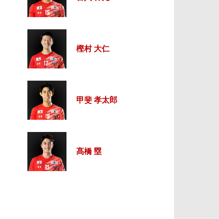
樫村 大仁
甲斐 孝太郎
髙橋 塁