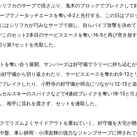
リフカのサーブで揺さぶり、鬼木のブロックでブレイクして
ーブでノータッチエースを奪い4-2と先行する。この日はブロ
盤にはシリフカが巧みなサーブで崩し、自らパイプ攻撃を決めて1
このセット2本目のサービスエースを奪い16-9と再び突き放
切り第1セットを先取した。
トを奪い合う展開。サンバーズは好守備でラリーに持ち込むが
好守備から切り返されたり、サービスエースを奪われ9-13と
ブレイクしたり、小野寺の好守備が得点につながり12-13と
セルスキーのスパイクなどで4連続ブレイクを奪い18-15と
し、相手に流れを渡さず、セットを連取した。
クでリズムよくサイドアウトを重ねていく。好守備を大宅が懸
、中盤、東レ静岡・小澤宙輝の強力なジャンプサーブに押されて6