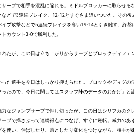
なサーブで相手を混乱に陥れる。ミドルブロッカーに取らせる
などで3連続ブレイク。12-12とすぐさま追いついた。その後
イプ攻撃などで5連続ブレイクを奪い19-14と引き離す。終
トカウント3-0で勝利した。
れたが、この日は立ち上がりからサーブとブロックディフェ
った選手を今日はしっかり抑えられた。ブロックやディグの
マったので、今日に関してはスタッフ陣のデータのおかげ」と
力なジャンプサーブで押し切ったが、この日はシリフカのク
サーブで揺さぶって連続得点につなげ、すぐに逆転。威力のあ
ブを使い、伸ばしたり、落としたり変化をつけながら、相手が