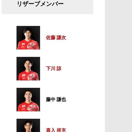
リザーブメンバー
佐藤 謙次
下川 諒
藤中 謙也
喜入 祥充