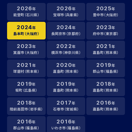
2026
2026
2025
年
年
年
能登町（石川県）
宝塚市（兵庫県）
豊中市（大阪府）
2024
2024
2023
年
年
年
島本町（大阪府）
長岡京市（京都府）
府中市（東京都）
2023
2022
2021
年
年
年
箕面市（大阪府）
横浜市（神奈川県）
嘉島町（熊本県）
2021
2020
2019
年
年
年
球磨村（熊本県）
嘉島町（熊本県）
郡山市（福島県）
2019
2019
2018
年
年
年
坂町（広島県）
嘉島町（熊本県）
嘉島町（熊本県）
2018
2017
2016
年
年
年
陸前高田市（岩手県）
石巻市（宮城県）
嘉島町（熊本県）
2016
2016
年
年
郡山市（福島県）
いわき市（福島県）