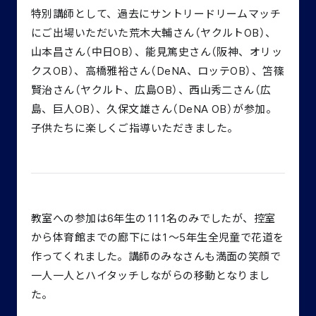
特別講師として、過去にサントリードリームマッチ
にご出場いただいた荒木大輔さん（ヤクルトOB）、
⼭本昌さん（中⽇OB）、能⾒篤史さん（阪神、オリッ
クスOB）、高橋雅裕さん（DeNA、ロッテOB）、笘篠
賢治さん（ヤクルト、広島OB）、⻄⼭秀⼆さん（広
島、巨⼈OB）、久保文雄さん（DeNA OB）が参加。
子供たちに楽しくご指導いただきました。
教室への参加は6年生の111名のみでしたが、控室
から体育館までの廊下には1〜5年生全児童で花道を
作ってくれました。講師のみなさんも満面の笑顔で
一人一人とハイタッチしながらの移動となりまし
た。