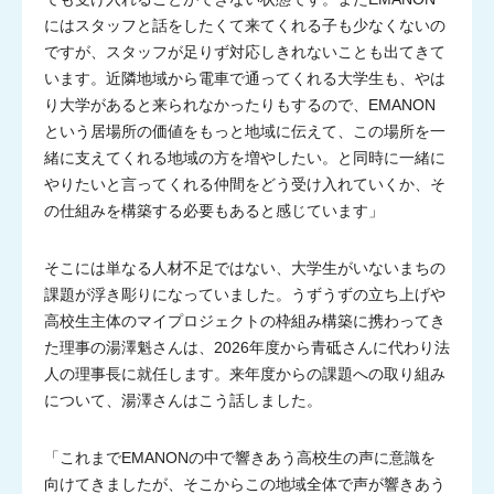
にはスタッフと話をしたくて来てくれる子も少なくないの
ですが、スタッフが足りず対応しきれないことも出てきて
います。近隣地域から電車で通ってくれる大学生も、やは
り大学があると来られなかったりもするので、EMANON
という居場所の価値をもっと地域に伝えて、この場所を一
緒に支えてくれる地域の方を増やしたい。と同時に一緒に
やりたいと言ってくれる仲間をどう受け入れていくか、そ
の仕組みを構築する必要もあると感じています」
そこには単なる人材不足ではない、大学生がいないまちの
課題が浮き彫りになっていました。うずうずの立ち上げや
高校生主体のマイプロジェクトの枠組み構築に携わってき
た理事の湯澤魁さんは、2026年度から青砥さんに代わり法
人の理事長に就任します。来年度からの課題への取り組み
について、湯澤さんはこう話しました。
「これまでEMANONの中で響きあう高校生の声に意識を
向けてきましたが、そこからこの地域全体で声が響きあう