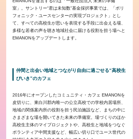
EMANONを運営するのは「一般社団法人 未来の準備
室」。サントリー“君は未知数”基金採択事業では、「ポリ
フォニック・ユースセンターの実現プロジェクト」とし
て、すべての高校生が思いを表現する手段に出会える場、
多様な若者の声を聴き地域社会に届ける役割を担う場へと
EMANONをアップデートします。
仲間と出会い地域とつながり自由に過ごせる“高校生
びいき”のカフェ
2016年にオープンしたコミュニティ・カフェ EMANONを
皮切りに、東白川郡内唯一の公立高校での学校内居場所、
地域の関係案内所の役割を担う民泊施設など、まちの中に
さまざまな場を開いてきた未来の準備室。場づくりのほか
高校生主体のマイプロジェクトや、高校生と地域をつなぐ
ボランティア中間支援など、幅広い切り口でユース世代の