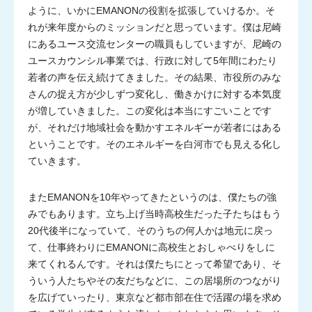
ように、いかにEMANONの役割を拡張していけるか。そ
れが来年度からのミッションだと思っています。僕は尼崎
にあるユース交流センターの職員もしていますが、尼崎の
ユースカウンシル事業では、行政に対して5年間にわたり
若者の声を伝え続けてきました。その結果、市役所のみな
さんの捉え方が少しずつ変化し、働きかけに対する本気度
が増していきました。この変化は本当にすごいことです
が、それだけ地域社会を動かすエネルギーが若者にはある
ということです。そのエネルギーを白河市でも見える化し
ていきます。
またEMANONを10年やってきたというのは、僕たちの強
みでもあります。立ち上げ当時高校生だった子たちはもう
20代後半になっていて、そのうちの何人かは地元に戻っ
て、仕事終わりにEMANONに高校生とおしゃべりをしに
来てくれるんです。それは僕たちにとって希望であり、そ
ういう人たちやその友だちなどに、この居場所のつながり
を広げていったり、東京など都市部在住で活躍の場を求め