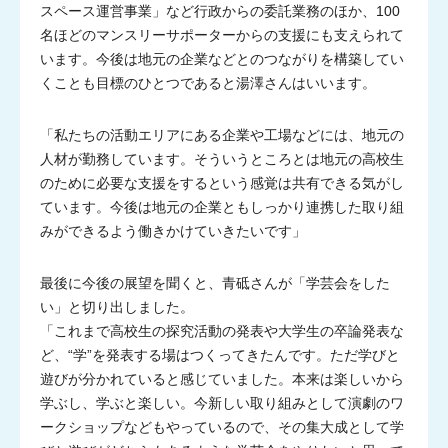
スペース運営事業」など行政からの委託業務のほか、100
名ほどのマンスリーサポーターからの支援にも支えられて
います。今後は地元の企業などとのつながりを構築してい
くことも目標のひとつであると湯澤さんはいいます。
「私たちの活動エリアにある企業や工場などには、地元の
人材が勤務しています。そういうところとは地元の高校生
のために必要な支援をするという感覚は共有できる気がし
ています。今後は地元の企業ともしっかり連携した取り組
みができるよう働きかけていきたいです」
最後に今後の展望を聞くと、青砥さんが「学芸会をした
い」と切り出しました。
「これまで高校生の探究活動の発表や大学生の卒論発表な
ど、“学”を発表する場はつくってきたんです。ただ学びと
遊びが分かれていると感じていました。本来は楽しいから
学ぶし、学ぶと楽しい。今新しい取り組みとして演劇のワ
ークショップなどもやっているので、その集大成として学