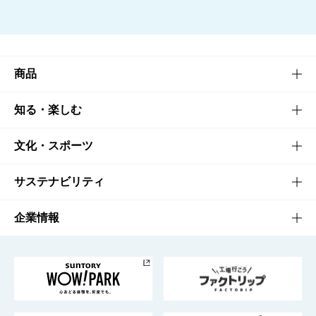
商品
商品TOP
知る・楽しむ
商品一覧
知る・楽しむTOP
文化・スポーツ
商品発売情報
キャンペーン
文化・スポーツTOP
サステナビリティ
栄養成分一覧
工場見学
サントリーホール
サステナビリティTOP
企業情報
お料理・お酒レシピ
サントリー美術館
トップメッセージ
企業情報TOP
地域情報
サントリーサンバーズ大阪
サントリーが考えるサステナビリティ経営
企業概要