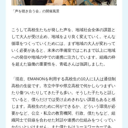
「声を聴き合う会」の開催風景
こうして高校生たちが発した声を、地域社会全体の課題と
して大人が受け止め、地域をより良く変えていく。そんな
循環をつくっていくためには、まず地域の大人が変わって
アドバイザー・
フェローの紹介
いく必要があると、未来の準備室ではこれまで以上に地域
への発信や地域の中での連携に注力しています。組織の枠
を超えた協働の重要性を、青砥さんは強調しました。
「現在、EMANONを利用する高校生の10人に1人は通信制
高校の生徒です。市立中学や県立高校で何かしらつまずい
たり傷ついたりしてきた子も多い。そうした子たちと話し
ていると、僕らだけでは受け止めきれない課題もあると感
じます。高校生のために何ができるか、どういう環境が必
要かなど、公立・私立の教育機関、行政、僕たちなど、組
織同士で目線を合わせた対話や連携の仕組みをつくってい
かないといけません。また僕たちはユースワーカーであ