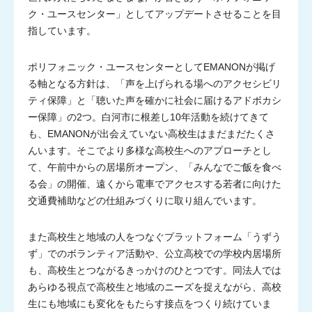
ク・ユースセンター」としてアップデートさせることを目
指しています。
ポリフォニック・ユースセンターとしてEMANONが掲げ
る軸となる方針は、「声を上げられる場へのアクセシビリ
ティ保障」と「聴いた声を確かに社会に届けるアドボカシ
ー保障」の2つ。白河市に根差し10年活動を続けてきて
も、EMANONが出会えていない高校生はまだまだたくさ
んいます。そこでより多様な高校生へのアプローチとし
て、午前中からの居場所オープン、「みんなでご飯を食べ
る会」の開催、遠くから電車でアクセスする若者に向けた
交通費補助などの仕組みづくりに取り組んでいます。
また高校生と地域の人をつなぐプラットフォーム「うずう
ず」でのボランティア活動や、公立高校での学校内居場所
も、高校生とつながるきっかけのひとつです。同法人では
あらゆる視点で高校生と地域のニーズを捉えながら、高校
生にも地域にも変化をもたらす接点をつくり続けていま