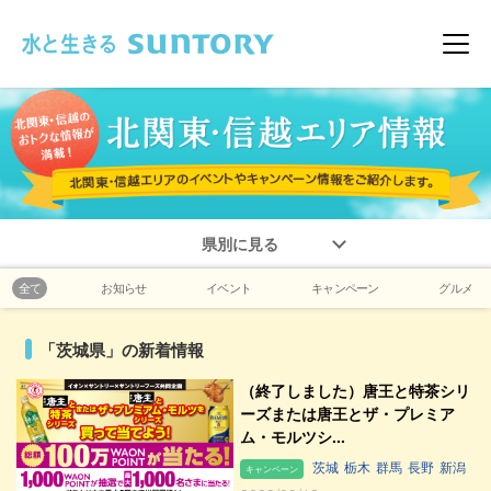
このページの本文へ移動
メニ
県別に見る
全て
お知らせ
イベント
キャンペーン
グルメ
「茨城県」の新着情報
（終了しました）唐王と特茶シリ
ーズまたは唐王とザ・プレミア
ム・モルツシ...
茨城
栃木
群馬
長野
新潟
キャンペーン