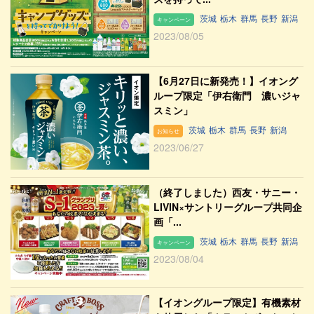
茨城
栃木
群馬
長野
新潟
キャンペーン
2023/08/05
【6月27日に新発売！】イオング
ループ限定「伊右衛門 濃いジャ
スミン」
茨城
栃木
群馬
長野
新潟
お知らせ
2023/06/27
（終了しました）西友・サニー・
LIVIN×サントリーグループ共同企
画「...
茨城
栃木
群馬
長野
新潟
キャンペーン
2023/08/04
【イオングループ限定】有機素材