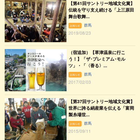
【第41回サントリー地域文化賞】
伝統を守り支え続ける「上三原田
舞台歌舞...
群馬
お知らせ
2019/08/23
（宿追加）【草津温泉に行こ
う！】「ザ･プレミアム･モル
ツ」・「〈香る〉...
群馬
お知らせ
2017/02/03
【第37回サントリー地域文化賞】
世界に誇る絹産業を伝える「富岡
製糸場世...
群馬
お知らせ
2015/09/11