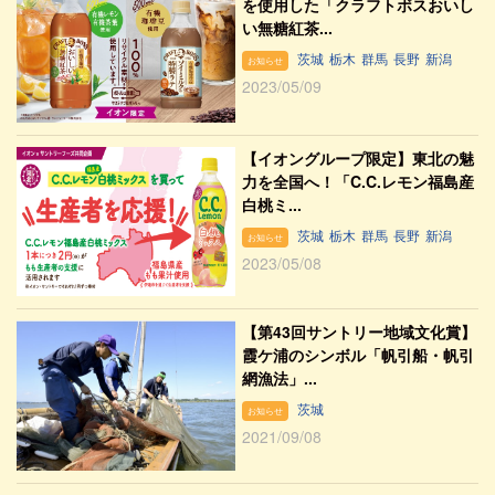
を使用した「クラフトボスおいし
い無糖紅茶...
茨城
栃木
群馬
長野
新潟
お知らせ
2023/05/09
【イオングループ限定】東北の魅
力を全国へ！「C.C.レモン福島産
白桃ミ...
茨城
栃木
群馬
長野
新潟
お知らせ
2023/05/08
【第43回サントリー地域文化賞】
霞ケ浦のシンボル「帆引船・帆引
網漁法」...
茨城
お知らせ
2021/09/08