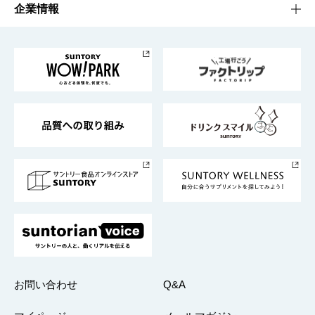
栄養成分一覧
工場見学
サントリーホール
サステナビリティTOP
企業情報
お料理・お酒レシピ
サントリー美術館
トップメッセージ
企業情報TOP
地域情報
サントリーサンバーズ大阪
サントリーが考えるサステナビリティ経営
企業概要
東京サントリーサンゴリアス
ESG情報ポータル
グループ企業一覧
サントリースポーツ
サステナビリティストーリーズ
事業所一覧
採用情報
お問い合わせ
Q&A