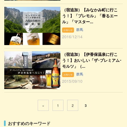
（宿追加）【みなかみ町に行こ
う！】「プレモル」「香るエー
ル」「マスター...
群馬
お知らせ
2016/12/14
（宿追加）【伊香保温泉に行こ
う！】おいしい「ザ･プレミアム･
モルツ」（...
群馬
お知らせ
2015/09/10
«
1
2
3
おすすめのキーワード