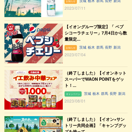
茨城
栃木
群馬
長野
新潟
お知らせ
2023/07/11
【イオングループ限定】「 ペプ
シコーラチェリー」7月4日から数
量限定...
茨城
栃木
群馬
長野
新潟
お知らせ
2023/07/04
（終了しました）【イオンネット
スーパーでWAON POINTをゲッ
ト！...
茨城
栃木
群馬
長野
新潟
キャンペーン
2023/08/01
（終了しました）【イオン×サン
トリー共同企画】「キャンプグッ
ズを持って...